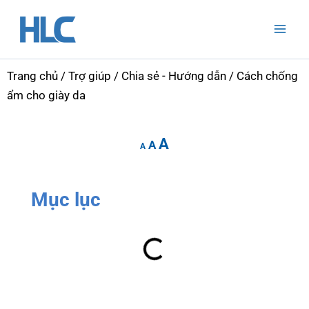
Nhảy
Mai
tới
Men
nội
dung
Trang chủ
/
Trợ giúp
/
Chia sẻ - Hướng dẫn
/ Cách chống
ẩm cho giày da
Increase
Reset
Decrease
A
font
A
font
A
font
size.
size.
size.
Mục lục