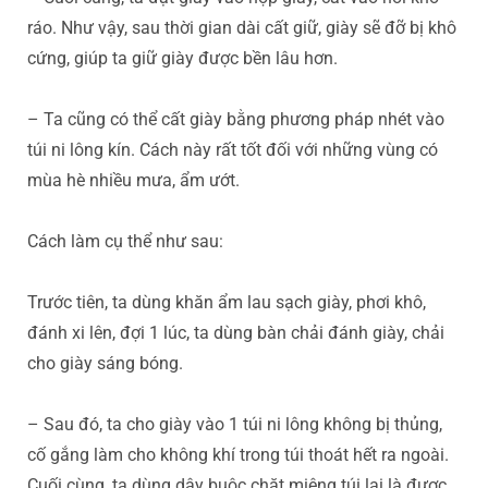
ráo. Như vậy, sau thời gian dài cất giữ, giày sẽ đỡ bị khô
cứng, giúp ta giữ giày được bền lâu hơn.
– Ta cũng có thể cất giày bằng phương pháp nhét vào
túi ni lông kín. Cách này rất tốt đối với những vùng có
mùa hè nhiều mưa, ẩm ướt.
Cách làm cụ thể như sau:
Trước tiên, ta dùng khăn ẩm lau sạch giày, phơi khô,
đánh xi lên, đợi 1 lúc, ta dùng bàn chải đánh giày, chải
cho giày sáng bóng.
– Sau đó, ta cho giày vào 1 túi ni lông không bị thủng,
cố gắng làm cho không khí trong túi thoát hết ra ngoài.
Cuối cùng, ta dùng dây buộc chặt miệng túi lại là được.