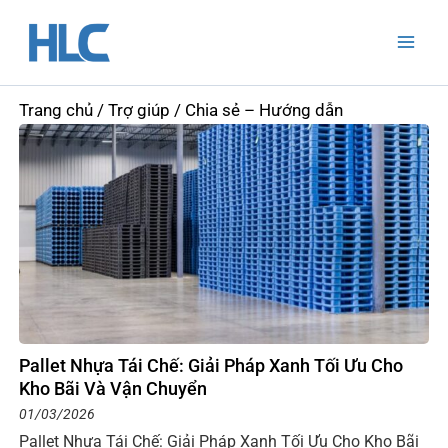
Nhảy
Mai
tới
Men
nội
dung
Trang chủ
/
Trợ giúp
/ Chia sẻ – Hướng dẫn
Page
Page
Page
Page
Pallet Nhựa Tái Chế: Giải Pháp Xanh Tối Ưu Cho
Kho Bãi Và Vận Chuyển
01/03/2026
Pallet Nhựa Tái Chế: Giải Pháp Xanh Tối Ưu Cho Kho Bãi