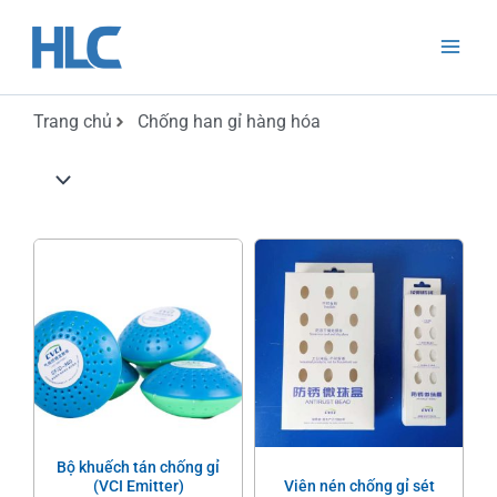
Nhảy
Mai
tới
Men
nội
dung
Trang chủ
Chống han gỉ hàng hóa
Bộ khuếch tán chống gỉ
(VCI Emitter)
Viên nén chống gỉ sét