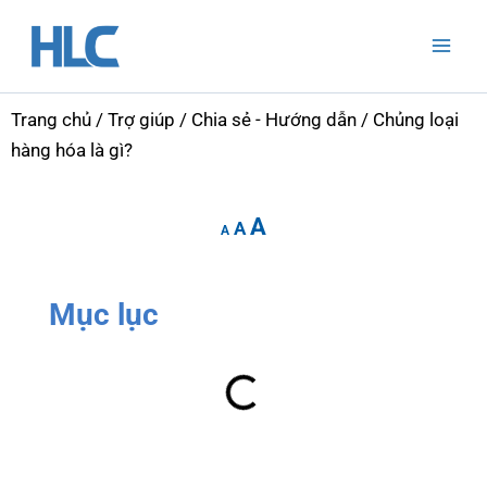
Nhảy
Mai
tới
Men
nội
dung
Trang chủ
/
Trợ giúp
/
Chia sẻ - Hướng dẫn
/ Chủng loại
hàng hóa là gì?
Increase
Reset
Decrease
A
font
A
font
A
font
size.
size.
size.
Mục lục