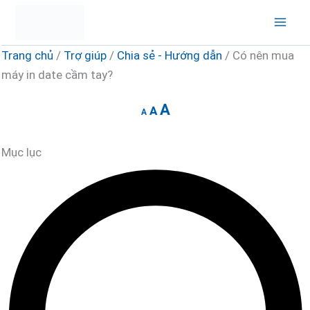
Increase
Nhảy
Reset
Decrease
Mai
font
tới
font
font
Men
size.
nội
size.
size.
dung
Trang chủ
/
Trợ giúp
/
Chia sẻ - Hướng dẫn
/ Có nên mua
máy in date cầm tay?
A
A
A
Mục lục