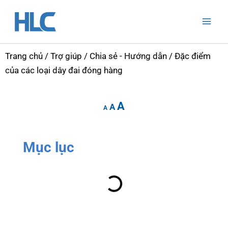
Nhảy
Mai
tới
Men
nội
dung
Trang chủ
/
Trợ giúp
/
Chia sẻ - Hướng dẫn
/ Đặc điểm
của các loại dây đai đóng hàng
Increase
Reset
Decrease
A
font
A
font
A
font
size.
size.
size.
Mục lục