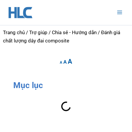
Nhảy
Mai
tới
Men
nội
dung
Trang chủ
/
Trợ giúp
/
Chia sẻ - Hướng dẫn
/ Đánh giá
chất lượng dây đai composite
Increase
Reset
Decrease
A
font
A
font
A
font
size.
size.
size.
Mục lục