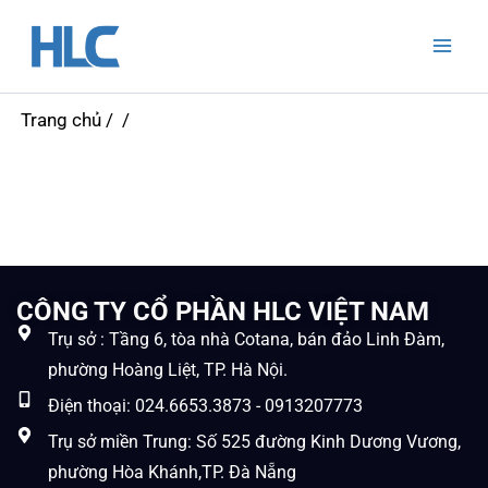
Nhảy
Mai
tới
Men
nội
dung
Trang chủ
/ /
CÔNG TY CỔ PHẦN HLC VIỆT NAM
Trụ sở : Tầng 6, tòa nhà Cotana, bán đảo Linh Đàm,
phường Hoàng Liệt, TP. Hà Nội.
Điện thoại: 024.6653.3873 - 0913207773
Trụ sở miền Trung: Số 525 đường Kinh Dương Vương,
phường Hòa Khánh,TP. Đà Nẵng