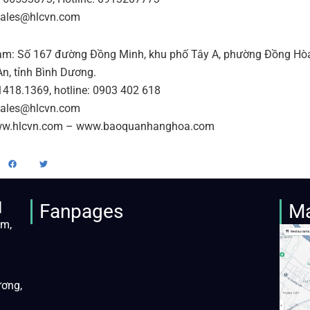
sales@hlcvn.com
m: Số 167 đường Đồng Minh, khu phố Tây A, phường Đồng Hòa
An, tỉnh Bình Dương.
1418.1369, hotline: 0903 402 618
sales@hlcvn.com
www.hlcvn.com – www.baoquanhanghoa.com
M
Fanpages
M
àm,
ương,