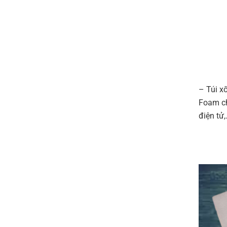
– Túi x
Foam ch
điện tử