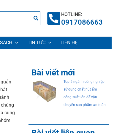
HOTLINE:
0917086663
 SÁCH
TIN TỨC
LIÊN HỆ
Bài viết mới
o quản
Top 5 ngành công nghiệp
phát
sử dụng chất hút ẩm
thành
công suất lớn để vận
, chúng
chuyển sản phẩm an toàn
 và cung
 nhóm
Bài viết liên quan