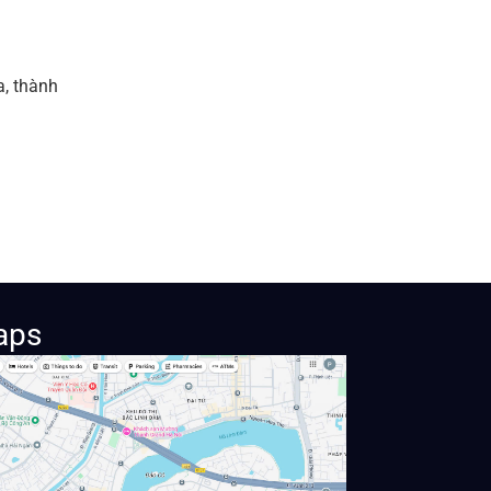
, thành
aps