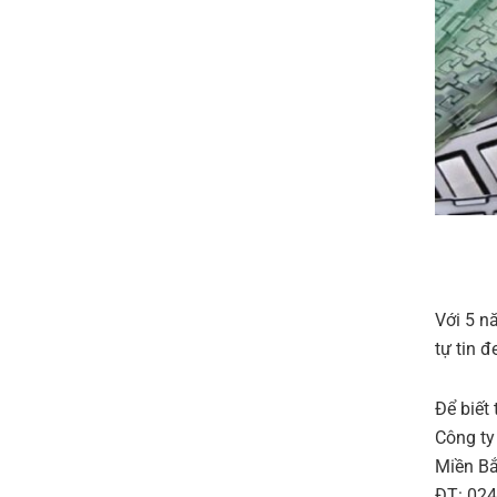
Với 5 n
tự tin 
Để biết 
Công ty
Miền Bắ
ĐT: 024