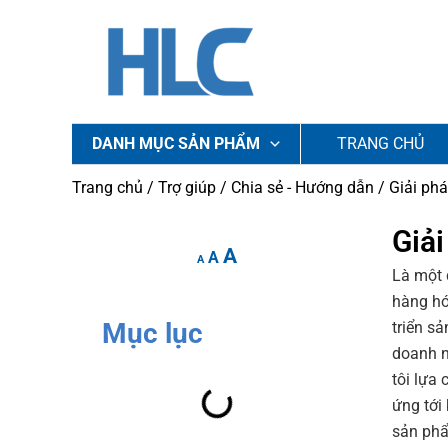
Nhảy
tới
nội
dung
DANH MỤC SẢN PHẨM
TRANG CHỦ
Trang chủ
/
Trợ giúp
/
Chia sẻ - Hướng dẫn
/ Giải ph
Increase
Reset
Giải
Decrease
A
font
A
font
font
A
Là một 
size.
size.
size.
hàng hó
Mục lục
triển s
doanh n
tôi lựa 
ứng tới
sản phẩ