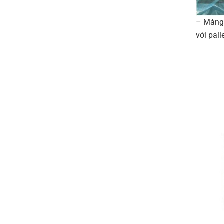
– Màng 
với pall