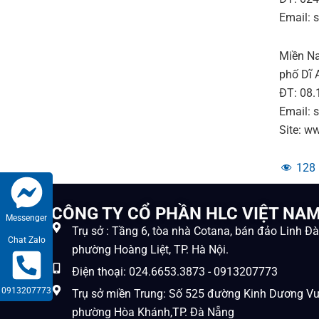
Email: 
Miền Na
phố Dĩ 
ĐT: 08.
Email: 
Site: 
128
CÔNG TY CỔ PHẦN HLC VIỆT NA
Messenger
Trụ sở : Tầng 6, tòa nhà Cotana, bán đảo Linh Đ
Chat Zalo
phường Hoàng Liệt, TP. Hà Nội.
Điện thoại: 024.6653.3873 - 0913207773
0913207773
Trụ sở miền Trung: Số 525 đường Kinh Dương V
phường Hòa Khánh,TP. Đà Nẵng