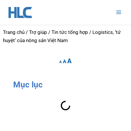
Nhảy
Mai
tới
Men
nội
dung
Trang chủ
/
Trợ giúp
/
Tin tức tổng hợp
/ Logistics, ‘tử
huyệt’ của nông sản Việt Nam
Increase
Reset
Decrease
A
font
A
font
A
font
size.
size.
size.
Mục lục