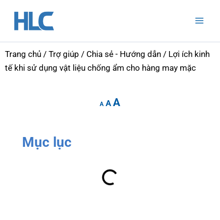
Nhảy
Mai
tới
Men
nội
dung
Trang chủ
/
Trợ giúp
/
Chia sẻ - Hướng dẫn
/ Lợi ích kinh
tế khi sử dụng vật liệu chống ẩm cho hàng may mặc
Increase
Reset
Decrease
A
font
A
font
A
font
size.
size.
size.
Mục lục