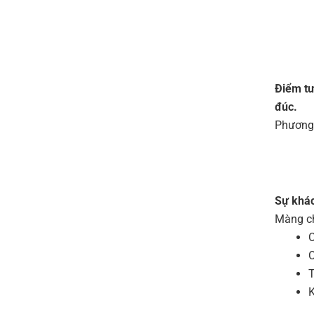
Điểm tư
đúc.
Phương 
Sự khác
Màng ch
C
C
T
K