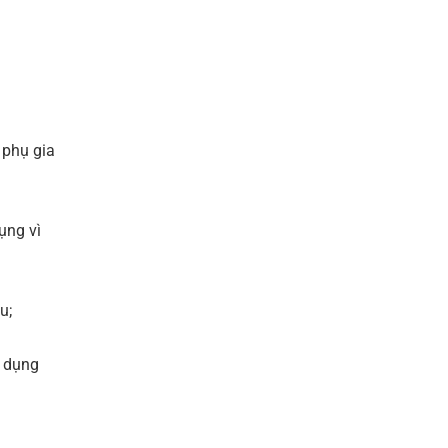
 phụ gia
ụng vì
u;
ử dụng