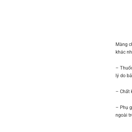
Màng ch
khác nh
– Thuốc
lý do b
– Chất 
– Phụ g
ngoài tr