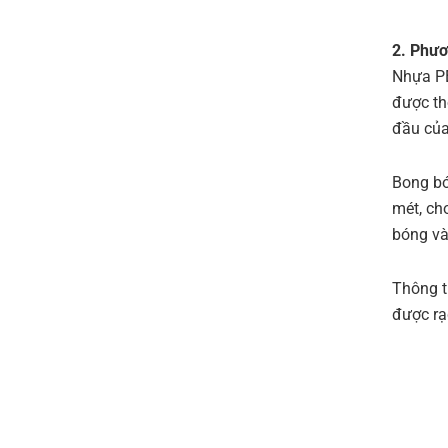
2. Phươ
Nhựa PE
được th
đầu của
Bong bó
mét, ch
bóng và
Thông t
được rạ