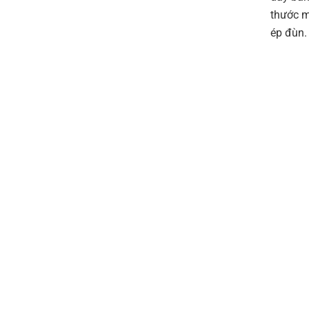
thước m
ép đùn.