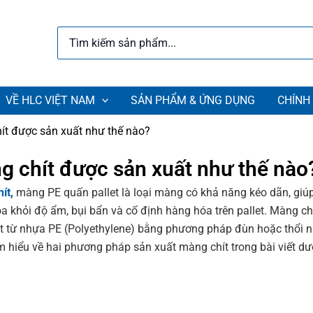
Search
for:
VỀ HLC VIỆT NAM
SẢN PHẨM & ỨNG DỤNG
CHÍNH
ít được sản xuất như thế nào?
g chít được sản xuất như thế nào
ít,
màng PE quấn pallet là loại màng có khả năng kéo dãn, giú
a khỏi độ ẩm, bụi bẩn và cố định hàng hóa trên pallet. Màng ch
t từ nhựa PE (Polyethylene) bằng phương pháp đùn hoặc thổi 
m hiểu về hai phương pháp sản xuất màng chít trong bài viết dư