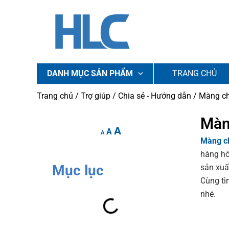
Nhảy
tới
nội
dung
DANH MỤC SẢN PHẨM
TRANG CHỦ
Trang chủ
/
Trợ giúp
/
Chia sẻ - Hướng dẫn
/ Màng ch
Increase
Reset
Màn
Decrease
A
font
A
font
font
A
Màng ch
size.
size.
size.
hàng hó
Mục lục
sản xuấ
Cùng tì
nhé.