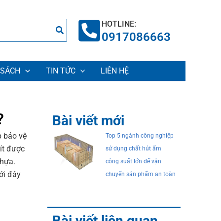
HOTLINE:
0917086663
 SÁCH
TIN TỨC
LIÊN HỆ
?
Bài viết mới
p bảo vệ
Top 5 ngành công nghiệp
ít được
sử dụng chất hút ẩm
nhựa.
công suất lớn để vận
ới đây
chuyển sản phẩm an toàn
Bài viết liên quan