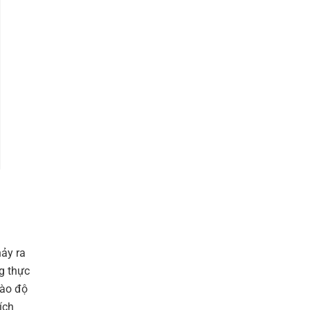
ảy ra
g thực
vào độ
ích