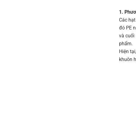
1. Phư
Các hạt
đó PE n
và cuối
phẩm.
Hiện tạ
khuôn h