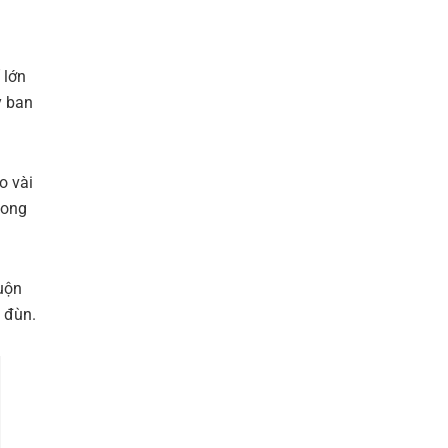
 lớn
y ban
o vài
bong
cuộn
 đùn.