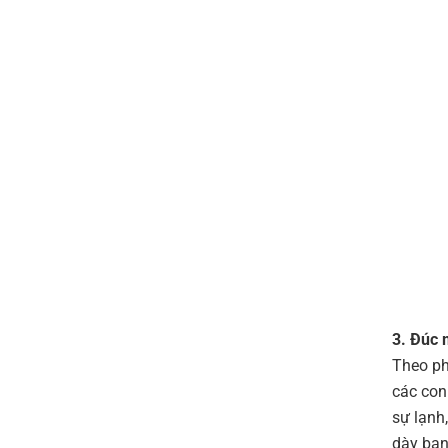
3. Đúc 
Theo ph
các con
sự lạnh
dày ban