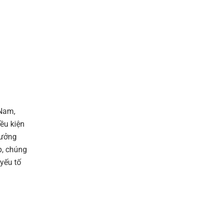
 Nam,
ều kiện
hưởng
p, chúng
yếu tố