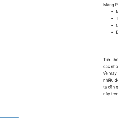
Màng PE
M
T
C
Đ
Trên th
các nhà
về máy 
nhiều đ
ta cần 
này tron