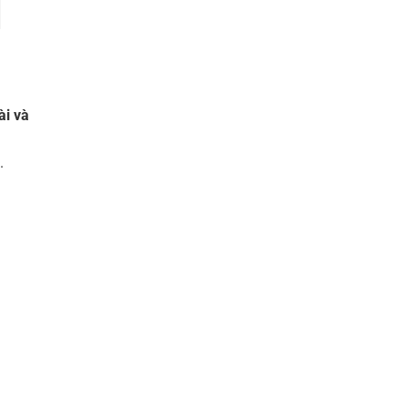
ài và
.