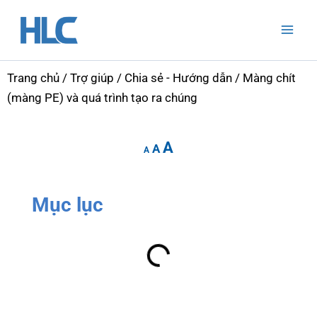
Nhảy
Mai
tới
Men
nội
dung
Trang chủ
/
Trợ giúp
/
Chia sẻ - Hướng dẫn
/ Màng chít
(màng PE) và quá trình tạo ra chúng
Increase
Reset
Decrease
A
font
A
font
A
font
size.
size.
size.
Mục lục