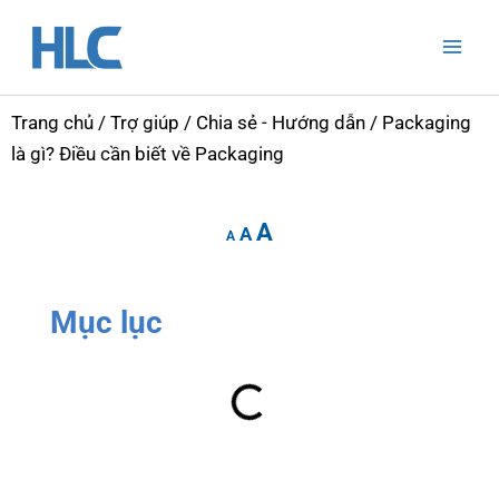
Nhảy
Mai
tới
Men
nội
dung
Trang chủ
/
Trợ giúp
/
Chia sẻ - Hướng dẫn
/ Packaging
là gì? Điều cần biết về Packaging
Increase
Reset
Decrease
A
font
A
font
A
font
size.
size.
size.
Mục lục