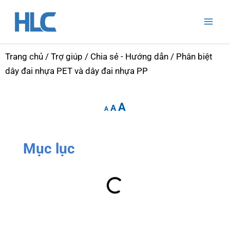
Nhảy
Mai
tới
Men
nội
dung
Trang chủ
/
Trợ giúp
/
Chia sẻ - Hướng dẫn
/ Phân biệt
dây đai nhựa PET và dây đai nhựa PP
Increase
Reset
Decrease
A
font
A
font
A
font
size.
size.
size.
Mục lục