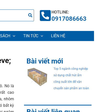
HOTLINE:
0917086663
 SÁCH
TIN TỨC
LIÊN HỆ
eve;
Bài viết mới
Top 5 ngành công nghiệp
sử dụng chất hút ẩm
công suất lớn để vận
ô. Nó là
chuyển sản phẩm an toàn
rất cao
ua, nhôm
ó bất kỳ
Bài viết liên quan
khi ngâm