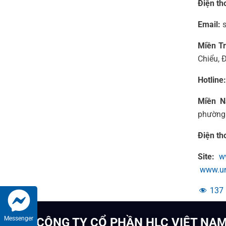
Điện th
Email:
s
Miền T
Chiểu, 
Hotline:
Miền N
phường 
Điện th
Site:
w
www.u
137
Messenger
CÔNG TY CỔ PHẦN HLC VIỆT NA