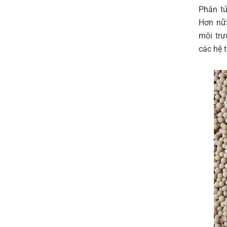
Phân tử
Hơn nữa
môi trư
các hệ 