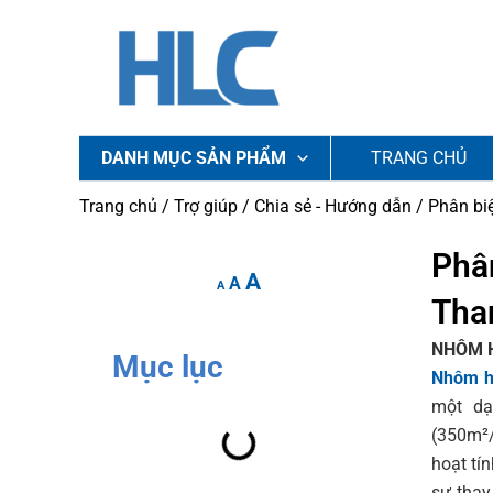
Nhảy
tới
nội
dung
DANH MỤC SẢN PHẨM
TRANG CHỦ
Trang chủ
/
Trợ giúp
/
Chia sẻ - Hướng dẫn
/ Phân biệ
Increase
Reset
Phân
Decrease
A
font
A
font
font
A
Than
size.
size.
size.
NHÔM H
Mục lục
Nhôm h
một dạ
(350m²/
hoạt tí
sự thay