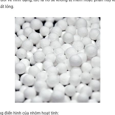
ất lỏng.
g điển hình của nhôm hoạt tính: