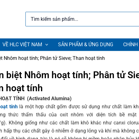
Search
for:
VỀ HLC VIỆT NAM
SẢN PHẨM & ỨNG DỤNG
CHÍNH
t Nhôm hoạt tính; Phân tử Sieve; Than hoạt tính
 biệt Nhôm hoạt tính; Phân tử Si
 hoạt tính
OẠT TÍNH (Activated Alumina)
oạt tính
là một hợp chất gốm được sử dụng như chất làm kh
ng thức thẩm thấu của oxit nhôm với diện tích bề mặt 
g). Không giống như các chất làm khô khác như canxi clor
nh hấp thụ các chất gây ô nhiễm ở dạng lỏng và khí mà không c
 đổi về hình dạng, tức là nó sẽ không bị mềm hoặc phân hủy 