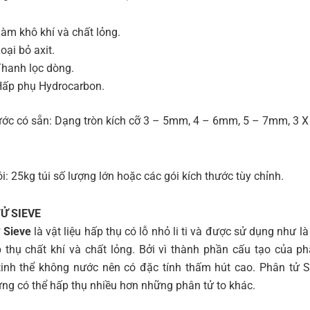
àm khô khí và chất lỏng.
oại bỏ axit.
hanh lọc dòng.
ấp phụ Hydrocarbon.
ước có sẵn: Dạng tròn kích cỡ 3 – 5mm, 4 – 6mm, 5 – 7mm, 3 X
i: 25kg túi số lượng lớn hoặc các gói kích thước tùy chỉnh.
Ử SIEVE
 Sieve
là vật liệu hấp thụ có lỗ nhỏ li ti và được sử dụng như l
p thụ chất khí và chất lỏng. Bởi vì thành phần cấu tạo của ph
inh thể không nước nên có đặc tính thấm hút cao. Phân tử S
ng có thể hấp thụ nhiều hơn những phân tử to khác.