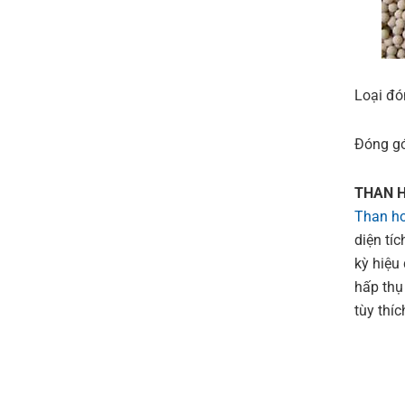
Loại đó
Đóng gói
THAN H
Than ho
diện tí
kỳ hiệu
hấp thụ
tùy thíc