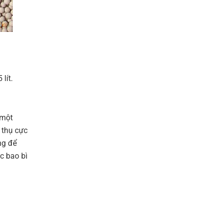
lít.
 một
 thụ cực
ng để
c bao bì