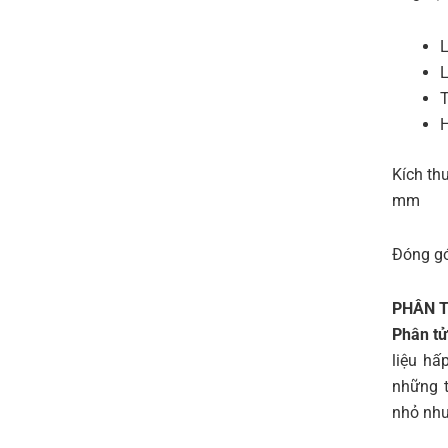
L
L
T
H
Kích th
mm
Đóng gó
PHÂN T
Phân tử
liệu hấ
những t
nhỏ như