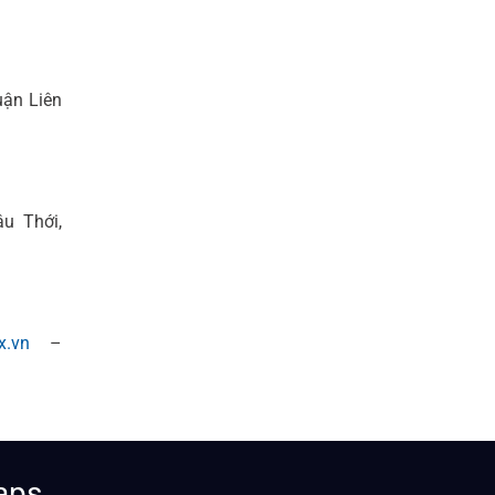
ận Liên
u Thới,
x.vn
–
aps