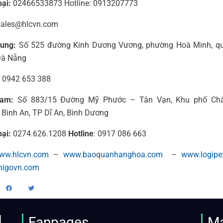
oại:
02466533873 Hotline: 0913207773
ales@hlcvn.com
rung:
Số 525 đường Kinh Dương Vương, phường Hoà Minh, qu
Đà Nẵng
0942 653 388
am:
Số 883/15 Đường Mỹ Phước – Tân Vạn, Khu phố Châ
Bình An, TP Dĩ An, Bình Dương
oại:
0274.626.1208
Hotline
: 0917 086 663
ww.hlcvn.com
–
www.baoquanhanghoa.com
–
www.logipe
nigovn.com
M
Fanpages
M