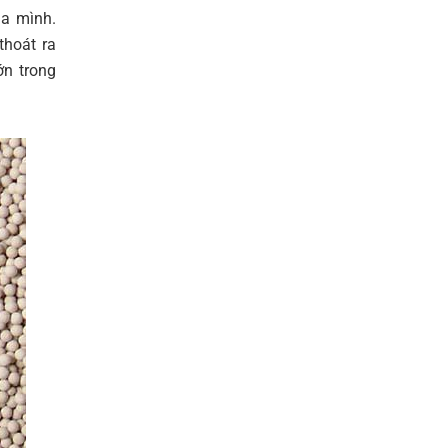
ủa mình.
thoát ra
ớn trong