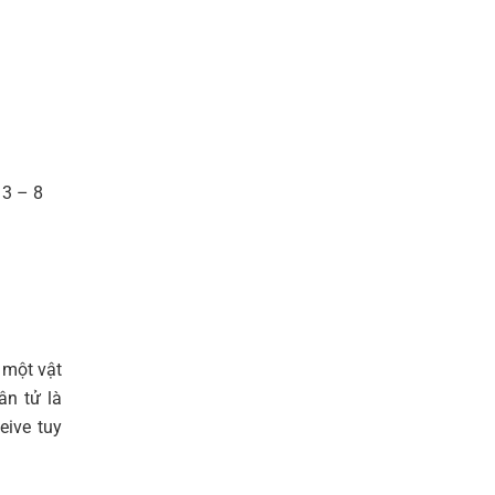
 3 – 8
à một vật
ân tử là
eive tuy