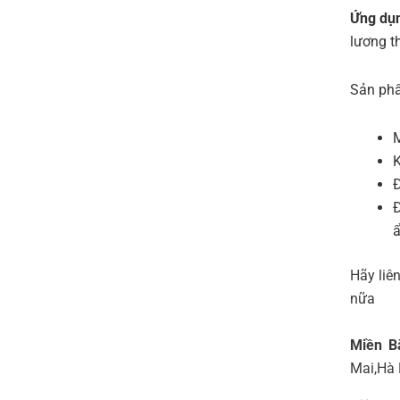
Ứng dụn
lương t
Sản ph
M
K
Đ
Đ
Hãy liên
nữa
Miền B
Mai,Hà 