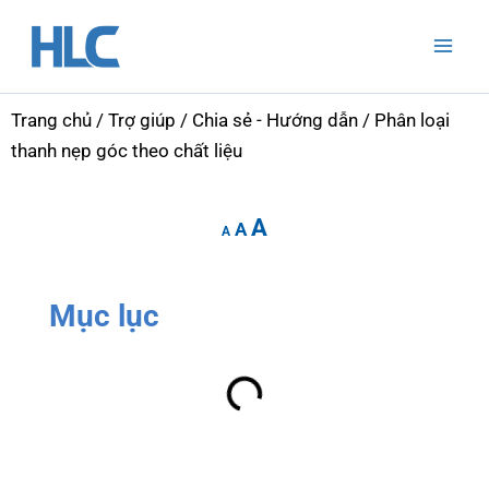
Nhảy
Mai
tới
Men
nội
dung
Trang chủ
/
Trợ giúp
/
Chia sẻ - Hướng dẫn
/ Phân loại
thanh nẹp góc theo chất liệu
Increase
Reset
Decrease
A
font
A
font
A
font
size.
size.
size.
Mục lục