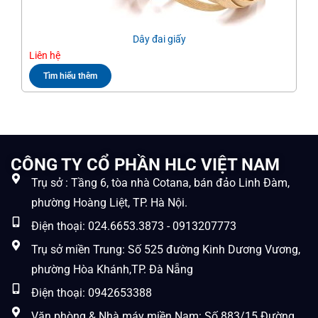
Dây đai giấy
Liên hệ
Liê
Tìm hiểu thêm
CÔNG TY CỔ PHẦN HLC VIỆT NAM
Trụ sở : Tầng 6, tòa nhà Cotana, bán đảo Linh Đàm,
phường Hoàng Liệt, TP. Hà Nội.
Điện thoại: 024.6653.3873 - 0913207773
Trụ sở miền Trung: Số 525 đường Kinh Dương Vương,
phường Hòa Khánh,TP. Đà Nẵng
Điện thoại: 0942653388
Văn phòng & Nhà máy miền Nam: Số 883/15 Đường