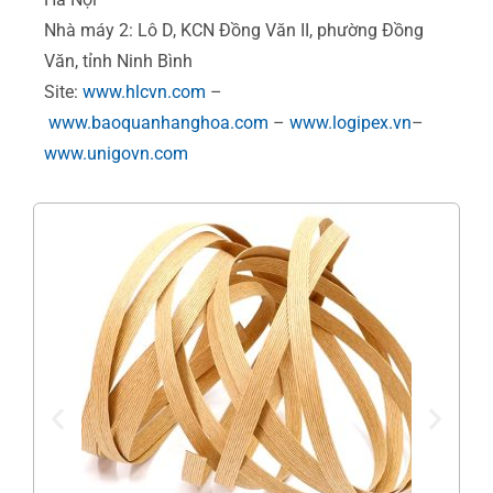
Nhà máy 2: Lô D, KCN Đồng Văn II, phường Đồng
Văn, tỉnh Ninh Bình
Site:
www.hlcvn.com
–
www.baoquanhanghoa.com
–
www.logipex.vn
–
www.unigovn.com