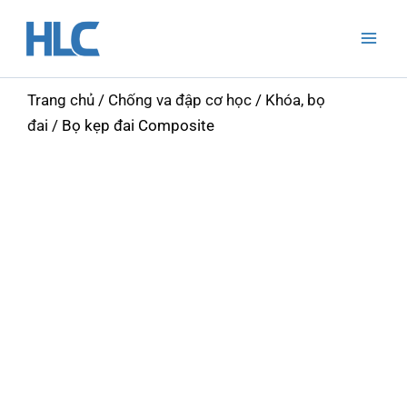
Nhảy
Mai
tới
Men
nội
dung
Trang chủ
/
Chống va đập cơ học
/
Khóa, bọ
đai
/ Bọ kẹp đai Composite