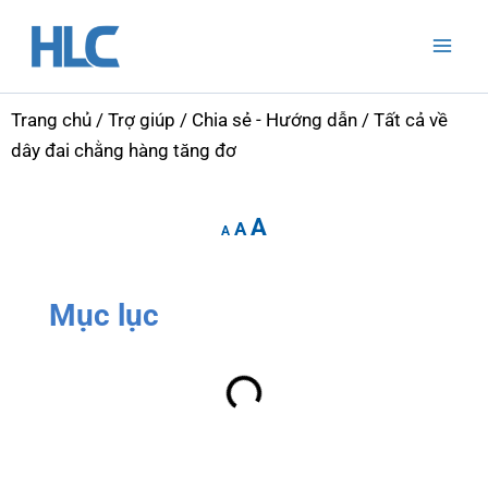
Nhảy
Mai
tới
Men
nội
dung
Trang chủ
/
Trợ giúp
/
Chia sẻ - Hướng dẫn
/ Tất cả về
dây đai chằng hàng tăng đơ
Increase
Reset
Decrease
A
font
A
font
A
font
size.
size.
size.
Mục lục