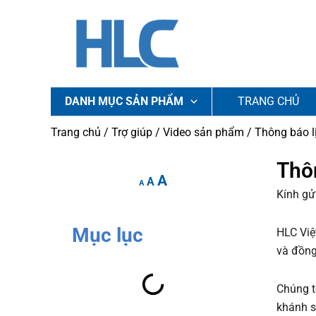
Nhảy
tới
nội
dung
DANH MỤC SẢN PHẨM
TRANG CHỦ
Trang chủ
/
Trợ giúp
/
Video sản phẩm
/ Thông báo l
Increase
Reset
Thôn
Decrease
A
font
A
font
font
A
Kính gử
size.
size.
size.
Mục lục
HLC Việ
và đồng
Chúng t
khánh s