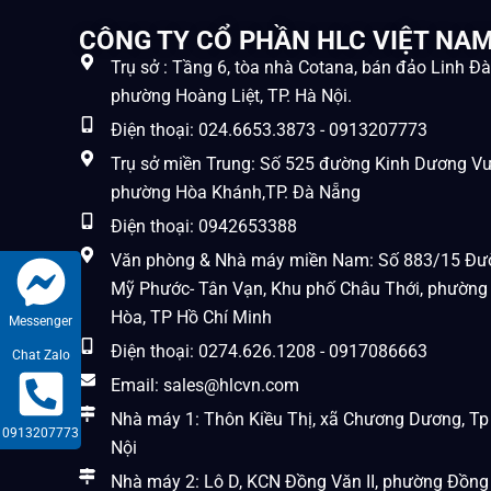
CÔNG TY CỔ PHẦN HLC VIỆT NA
Trụ sở : Tầng 6, tòa nhà Cotana, bán đảo Linh Đ
phường Hoàng Liệt, TP. Hà Nội.
Điện thoại: 024.6653.3873 - 0913207773
Trụ sở miền Trung: Số 525 đường Kinh Dương V
phường Hòa Khánh,TP. Đà Nẵng
Điện thoại: 0942653388
Văn phòng & Nhà máy miền Nam: Số 883/15 Đư
Mỹ Phước- Tân Vạn, Khu phố Châu Thới, phường
Hòa, TP Hồ Chí Minh
Messenger
Điện thoại: 0274.626.1208 - 0917086663
Chat Zalo
Email: sales@hlcvn.com
Nhà máy 1: Thôn Kiều Thị, xã Chương Dương, Tp
0913207773
Nội
Nhà máy 2: Lô D, KCN Đồng Văn II, phường Đồng