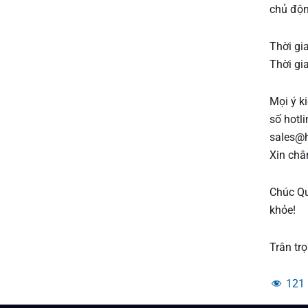
chủ độn
Thời gi
Thời gi
Mọi ý k
số hotl
sales@h
Xin châ
Chúc Qu
khỏe!
Trân trọ
121