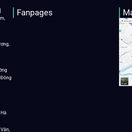
M
Fanpages
M
àm,
ương,
ờng
 Đông
 Hà
 Văn,