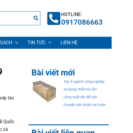
HOTLINE:
0917086663
 SÁCH
TIN TỨC
LIÊN HỆ
9
Bài viết mới
Top 5 ngành công nghiệp
sử dụng chất hút ẩm
hơp tác
công suất lớn để vận
chuyển sản phẩm an toàn
Lễ Quốc
c và
Bài viết liên quan