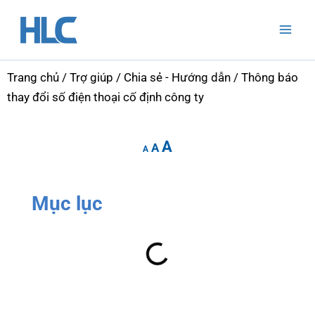
Nhảy
Mai
tới
Men
nội
dung
Trang chủ
/
Trợ giúp
/
Chia sẻ - Hướng dẫn
/ Thông báo
thay đổi số điện thoại cố định công ty
Increase
Reset
Decrease
A
font
A
font
A
font
size.
size.
size.
Mục lục