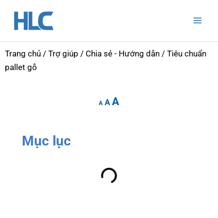
Nhảy
Mai
tới
Men
nội
dung
Trang chủ
/
Trợ giúp
/
Chia sẻ - Hướng dẫn
/ Tiêu chuẩn
pallet gỗ
Increase
Reset
Decrease
A
font
A
font
A
font
size.
size.
size.
Mục lục