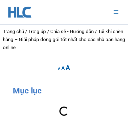
Nhảy
Mai
tới
Men
nội
dung
Trang chủ
/
Trợ giúp
/
Chia sẻ - Hướng dẫn
/ Túi khí chèn
hàng – Giải pháp đóng gói tốt nhất cho các nhà bán hàng
online
Increase
Reset
Decrease
A
font
A
font
A
font
size.
size.
size.
Mục lục