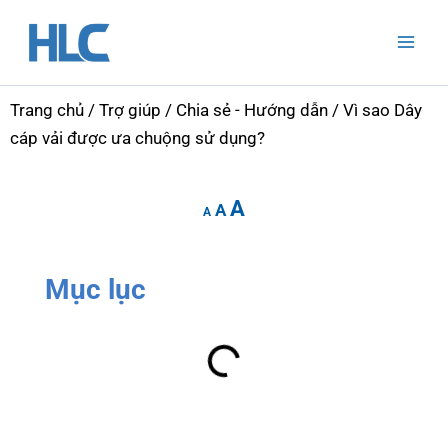
Nhảy
Mai
tới
Men
nội
dung
Trang chủ
/
Trợ giúp
/
Chia sẻ - Hướng dẫn
/ Vì sao Dây
cáp vải được ưa chuộng sử dụng?
Increase
Reset
Decrease
A
font
A
font
A
font
size.
size.
size.
Mục lục