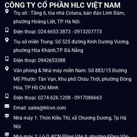
CÔNG TY CỔ PHẦN HLC VIỆT NAM
Trụ sở : Tầng 6, tòa nhà Cotana, bán đảo Linh Đàm,
phường Hoàng Liệt, TP. Hà Nội.
Điện thoại: 024.6653.3873 - 0913207773
Trụ sở miền Trung: Số 525 đường Kinh Dương Vương,
phường Hòa Khánh,TP. Đà Nẵng
Điện thoại: 0942653388
Văn phòng & Nhà máy miền Nam: Số 883/15 Đường
Mỹ Phước- Tân Vạn, Khu phố Châu Thới, phường Đông
Hòa, TP Hồ Chí Minh
Điện thoại: 0274.626.1208 - 0917086663
Email: sales@hlcvn.com
Nhà máy 1: Thôn Kiều Thị, xã Chương Dương, Tp Hà
Nội
Nhà máy 2: Lô D, KCN Đồng Văn II, phường Đồng Văn,