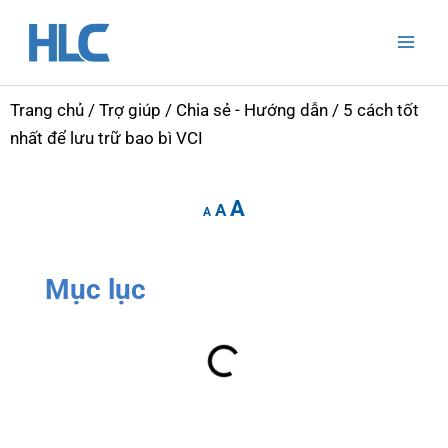
Nhảy
Mai
tới
Men
nội
dung
Trang chủ
/
Trợ giúp
/
Chia sẻ - Hướng dẫn
/ 5 cách tốt
nhất để lưu trữ bao bì VCI
Increase
Reset
Decrease
A
font
A
font
A
font
size.
size.
size.
Mục lục