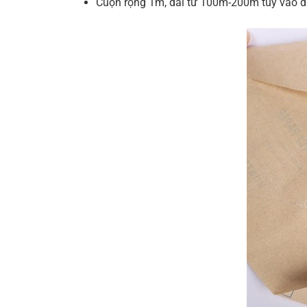
Cuộn rộng 1m, dài từ 100m-200m tùy vào đ