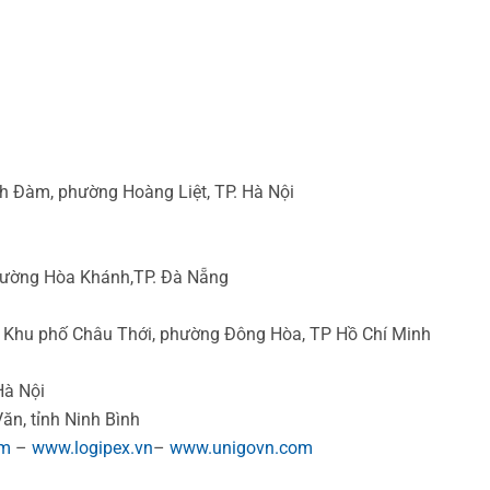
h Đàm, phường Hoàng Liệt, TP. Hà Nội
hường Hòa Khánh,TP. Đà Nẵng
 Khu phố Châu Thới, phường Đông Hòa, TP Hồ Chí Minh
Hà Nội
ăn, tỉnh Ninh Bình
om
–
www.logipex.vn
–
www.unigovn.com