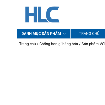
Nhảy
tới
nội
dung
DANH MỤC SẢN PHẨM
TRANG CHỦ
Trang chủ
/
Chống han gỉ hàng hóa
/
Sản phẩm VC