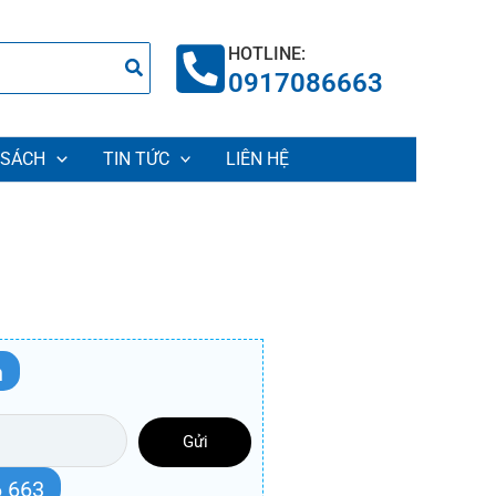
HOTLINE:
0917086663
 SÁCH
TIN TỨC
LIÊN HỆ
n
Gửi
 663