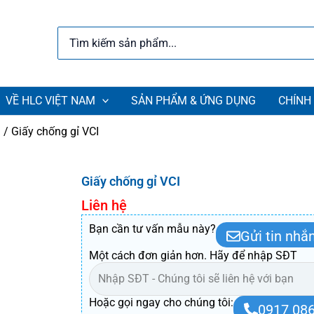
Search
for:
VỀ HLC VIỆT NAM
SẢN PHẨM & ỨNG DỤNG
CHÍNH
I
/ Giấy chống gỉ VCI
Giấy chống gỉ VCI
Liên hệ
Bạn cần tư vấn mẫu này?
Gửi tin nhắ
Một cách đơn giản hơn. Hãy để nhập SĐT
Hoặc gọi ngay cho chúng tôi:
0917 086