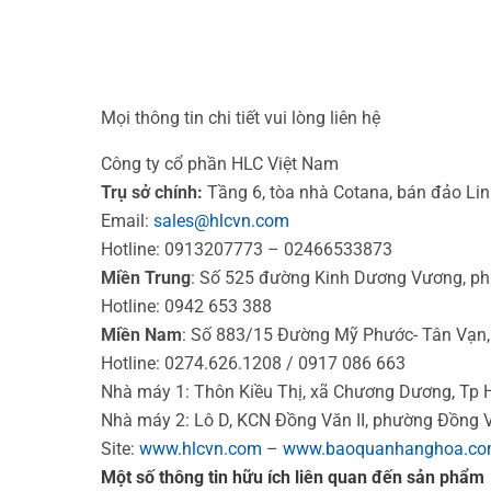
Mọi thông tin chi tiết vui lòng liên hệ
Công ty cổ phần HLC Việt Nam
Trụ sở chính:
Tầng 6, tòa nhà Cotana, bán đảo Lin
Email:
sales@hlcvn.com
Hotline: 0913207773 – 02466533873
Miền Trung
: Số 525 đường Kinh Dương Vương, p
Hotline: 0942 653 388
Miền Nam
: Số 883/15 Đường Mỹ Phước- Tân Vạn,
Hotline: 0274.626.1208 / 0917 086 663
Nhà máy 1: Thôn Kiều Thị, xã Chương Dương, Tp 
Nhà máy 2: Lô D, KCN Đồng Văn II, phường Đồng V
Site:
www.hlcvn.com
–
www.baoquanhanghoa.c
Một số thông tin hữu ích liên quan đến sản phẩm