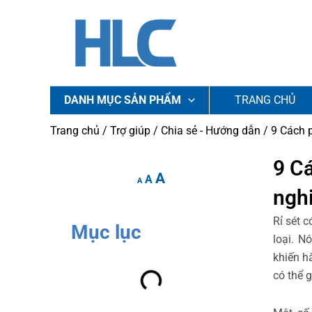
Nhảy
tới
nội
dung
DANH MỤC SẢN PHẨM
TRANG CHỦ
Trang chủ
/
Trợ giúp
/
Chia sẻ - Hướng dẫn
/ 9 Cách 
Increase
Reset
9 C
Decrease
A
font
A
font
font
A
nghi
size.
size.
size.
Rỉ sét 
Mục lục
loại. 
khiến h
có thể 