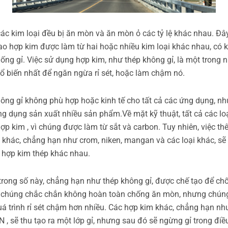
các kim loại đều bị ăn mòn và ăn mòn ỏ các tỷ lệ khác nhau. Đây
sao hợp kim được làm từ hai hoặc nhiều kim loại khác nhau, có 
ống gỉ. Việc sử dụng hợp kim, như thép không gỉ, là một trong 
ổ biến nhất để ngăn ngừa rỉ sét, hoặc làm chậm nó.
ông gỉ không phù hợp hoặc kinh tế cho tất cả các ứng dụng, n
g dụng sản xuất nhiều sản phẩm.Về mặt kỹ thuật, tất cả các lo
hợp kim , vì chúng được làm từ sắt và carbon. Tuy nhiên, việc t
i khác, chẳng hạn như crom, niken, mangan và các loại khác, sẽ 
i hợp kim thép khác nhau.
trong số này, chẳng hạn như thép không gỉ, được chế tạo để chố
chúng chắc chắn không hoàn toàn chống ăn mòn, nhưng chún
uá trình rỉ sét chậm hơn nhiều. Các hợp kim khác, chẳng hạn nh
 , sẽ thu tạo ra một lớp gỉ, nhưng sau đó sẽ ngừng gỉ trong điề