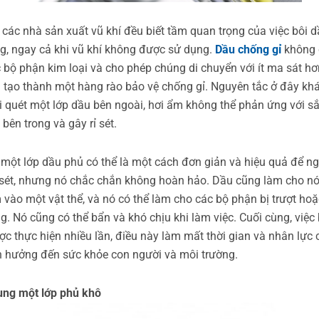
 các nhà sản xuất vũ khí đều biết tầm quan trọng của việc bôi d
g, ngay cả khi vũ khí không được sử dụng.
Dầu chống gỉ
không 
c bộ phận kim loại và cho phép chúng di chuyển với ít ma sát h
 tạo thành một hàng rào bảo vệ chống gỉ. Nguyên tắc ở đây kh
hi quét một lớp dầu bên ngoài, hơi ẩm không thể phản ứng với s
 bên trong và gây rỉ sét.
một lớp dầu phủ có thể là một cách đơn giản và hiệu quả để n
 sét, nhưng nó chắc chắn không hoàn hảo. Dầu cũng làm cho nó
 vào một vật thể, và nó có thể làm cho các bộ phận bị trượt ho
g. Nó cũng có thể bẩn và khó chịu khi làm việc. Cuối cùng, việc
ợc thực hiện nhiều lần, điều này làm mất thời gian và nhân lực
 hưởng đến sức khỏe con người và môi trường.
ụng một lớp phủ khô