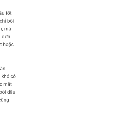
ầu tốt
chỉ bôi
ơn, mà
á đơn
ắt hoặc
găn
 khó có
ặc mất
 bôi dầu
 cũng