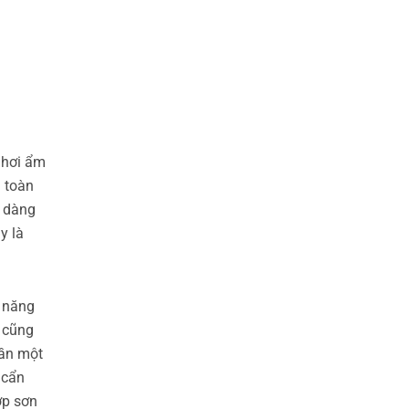
 hơi ẩm
n toàn
ễ dàng
y là
ả năng
g cũng
cần một
 cẩn
ớp sơn