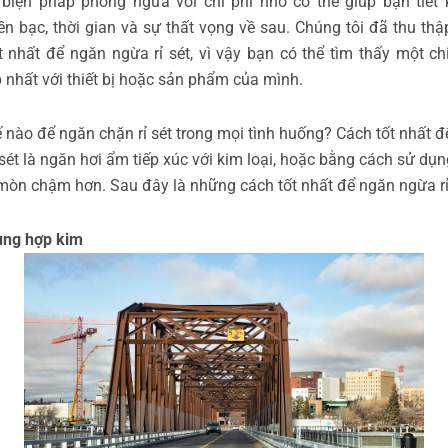
biện pháp phòng ngừa với chi phí nhỏ có thể giúp bạn tiết 
iền bạc, thời gian và sự thất vọng về sau. Chúng tôi đã thu th
t nhất để ngăn ngừa rỉ sét, vì vậy bạn có thể tìm thấy một ch
 nhất với thiết bị hoặc sản phẩm của mình.
 nào để ngăn chặn rỉ sét trong mọi tình huống? Cách tốt nhất 
 sét là ngăn hơi ẩm tiếp xúc với kim loại, hoặc bằng cách sử dụn
 mòn chậm hơn. Sau đây là những cách tốt nhất để ngăn ngừa rỉ
ụng hợp kim