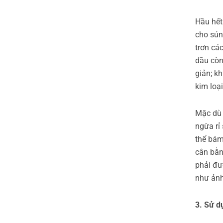
Hầu hết
cho sún
trơn cá
dầu còn
giản; k
kim loại
Mặc dù 
ngừa rỉ
thể bám
cân bằn
phải đư
như ảnh
3. Sử d