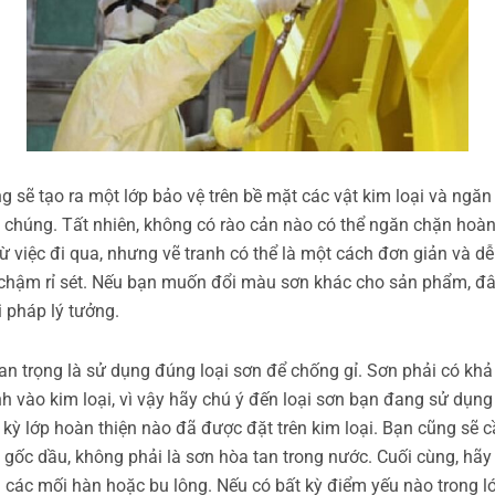
g sẽ tạo ra một lớp bảo vệ trên bề mặt các vật kim loại và ngăn
n chúng. Tất nhiên, không có rào cản nào có thể ngăn chặn hoà
ừ việc đi qua, nhưng vẽ tranh có thể là một cách đơn giản và d
chậm rỉ sét. Nếu bạn muốn đổi màu sơn khác cho sản phẩm, đâ
i pháp lý tưởng.
an trọng là sử dụng đúng loại sơn để chống gỉ. Sơn phải có kh
h vào kim loại, vì vậy hãy chú ý đến loại sơn bạn đang sử dụn
 kỳ lớp hoàn thiện nào đã được đặt trên kim loại. Bạn cũng sẽ 
n gốc dầu, không phải là sơn hòa tan trong nước. Cuối cùng, hãy
i các mối hàn hoặc bu lông. Nếu có bất kỳ điểm yếu nào trong l