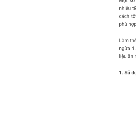
Một số 
nhiều t
cách tố
phù hợp
Làm thế
ngừa rỉ
liệu ăn
1. Sủ d