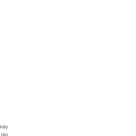
 này
 rào