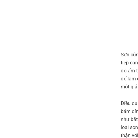
Sơn cũn
tiếp cậ
độ ẩm t
để làm 
một giả
Điều qu
bám dín
như bất
loại sơ
thận vớ