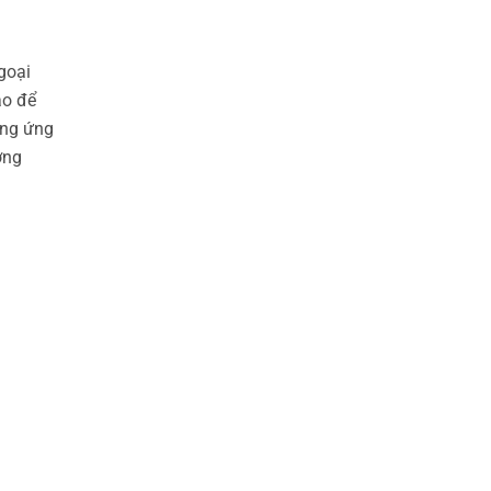
goại
ào để
ừng ứng
ờng