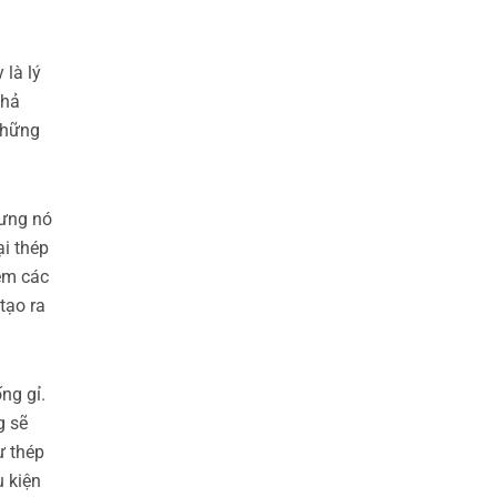
 là lý
khả
những
hưng nó
ại thép
hêm các
tạo ra
ng gỉ.
g sẽ
ư thép
u kiện