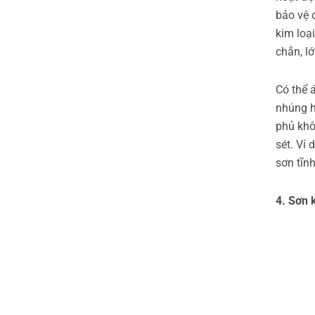
bảo vệ 
kim loạ
chắn, lớ
Có thể 
nhúng h
phủ khô
sét. Ví
sơn tĩn
4. Sơn 