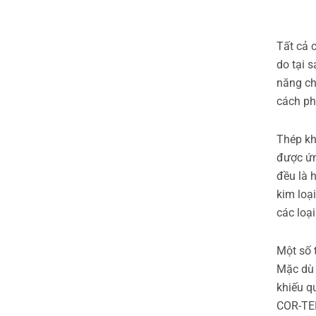
Tất cả 
do tại 
năng ch
cách ph
Thép kh
được ứn
đều là 
kim loạ
các loạ
Một số 
Mặc dù 
khiếu q
COR-TEN