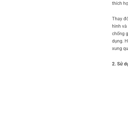
thích hợ
Thay đổ
hình và
chống g
dụng. H
xung qu
2. Sử d