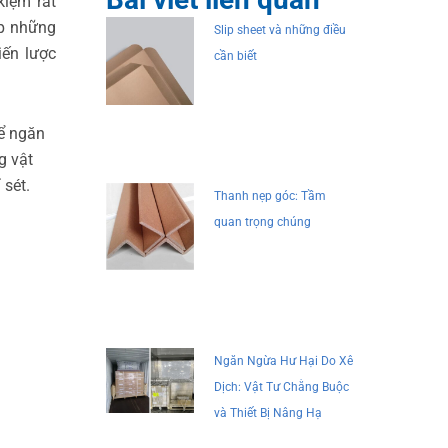
kiệm rất
ập những
Slip sheet và những điều
iến lược
cần biết
để ngăn
g vật
 sét.
Thanh nẹp góc: Tầm
quan trọng chúng
Ngăn Ngừa Hư Hại Do Xê
Dịch: Vật Tư Chằng Buộc
và Thiết Bị Nâng Hạ