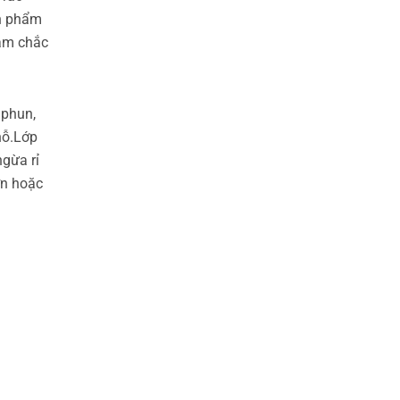
ản phẩm
bám chắc
 phun,
hỗ.Lớp
gừa rỉ
ơn hoặc