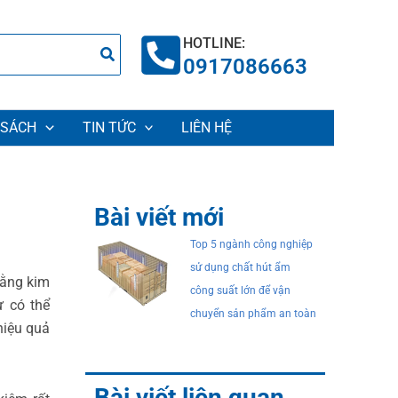
HOTLINE:
0917086663
 SÁCH
TIN TỨC
LIÊN HỆ
Bài viết mới
Top 5 ngành công nghiệp
sử dụng chất hút ẩm
bằng kim
công suất lớn để vận
 có thể
chuyển sản phẩm an toàn
hiệu quả
Bài viết liên quan