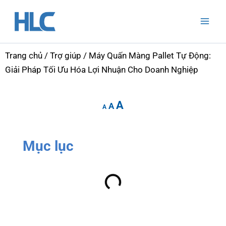
Nhảy
Mai
tới
Men
nội
dung
Trang chủ
/
Trợ giúp
/ Máy Quấn Màng Pallet Tự Động:
Giải Pháp Tối Ưu Hóa Lợi Nhuận Cho Doanh Nghiệp
Increase
Reset
Decrease
A
font
A
font
A
font
size.
size.
size.
Mục lục