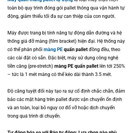
toàn bộ quy trình đóng gói pallet thông qua vận hành tự
động, giảm thiểu tối đa sự can thiệp của con người.
Máy được trang bị tính năng tự động dẫn đường và hệ
thống giá đỡ màng (film bracket) hiện đại. Hệ thống này
có thể phân phối
màng PE
quấn pallet
đồng đều, theo
các cài đặt có sẵn. Đặc biệt, máy sử dụng công nghệ
tiền căng (pre-stretch)
màng PE quấn pallet
lên tới 250%
– tức là 1 mét màng có thể kéo dài thành 3.5 mét.
Độ căng tuyệt đối này tạo ra sự cố định chắc chắn, đảm
bảo các mặt hàng trên pallet được vận chuyển ổn định
và an toàn, loại bỏ nguy cơ đổ vỡ hoặc dịch chuyển
trong quá trình di chuyển.
Tự động hóa so với Bán tự động: Lựa chọn nào phù