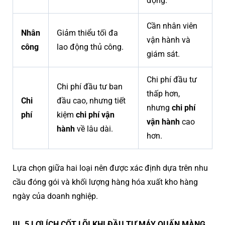
động.
Cần nhân viên
Nhân
Giảm thiểu tối đa
vận hành và
công
lao động thủ công.
giám sát.
Chi phí đầu tư
Chi phí đầu tư ban
thấp hơn,
Chi
đầu cao, nhưng tiết
nhưng
chi phí
phí
kiệm
chi phí vận
vận hành
cao
hành
về lâu dài.
hơn.
Lựa chọn giữa hai loại nên được xác định dựa trên nhu
cầu đóng gói và khối lượng hàng hóa xuất kho hàng
ngày của doanh nghiệp.
III. 5 LỢI ÍCH CỐT LÕI KHI ĐẦU TƯ MÁY QUẤN MÀNG