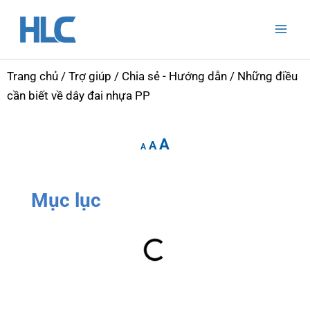
Nhảy
Mai
tới
Men
nội
dung
Trang chủ
/
Trợ giúp
/
Chia sẻ - Hướng dẫn
/ Những điều
cần biết về dây đai nhựa PP
Increase
Reset
Decrease
A
font
A
font
A
font
size.
size.
size.
Mục lục