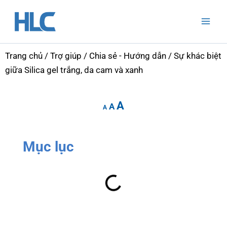
Nhảy
Mai
tới
Men
nội
dung
Trang chủ
/
Trợ giúp
/
Chia sẻ - Hướng dẫn
/ Sự khác biệt
giữa Silica gel trắng, da cam và xanh
Increase
Reset
Decrease
A
font
A
font
A
font
size.
size.
size.
Mục lục