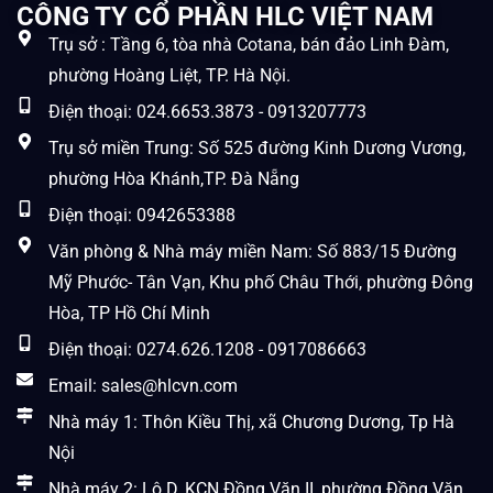
CÔNG TY CỔ PHẦN HLC VIỆT NAM
Trụ sở : Tầng 6, tòa nhà Cotana, bán đảo Linh Đàm,
phường Hoàng Liệt, TP. Hà Nội.
Điện thoại: 024.6653.3873 - 0913207773
Trụ sở miền Trung: Số 525 đường Kinh Dương Vương,
phường Hòa Khánh,TP. Đà Nẵng
Điện thoại: 0942653388
Văn phòng & Nhà máy miền Nam: Số 883/15 Đường
Mỹ Phước- Tân Vạn, Khu phố Châu Thới, phường Đông
Hòa, TP Hồ Chí Minh
Điện thoại: 0274.626.1208 - 0917086663
Email: sales@hlcvn.com
Nhà máy 1: Thôn Kiều Thị, xã Chương Dương, Tp Hà
Nội
Nhà máy 2: Lô D, KCN Đồng Văn II, phường Đồng Văn,