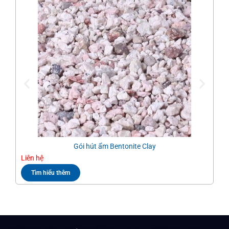
Gói hút ẩm Bentonite Clay
Liên hệ
Liê
Tìm hiểu thêm