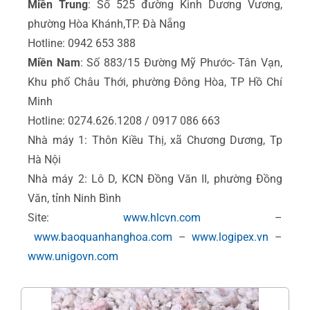
Miền Trung
: Số 525 đường Kinh Dương Vương,
phường Hòa Khánh,TP. Đà Nẵng
Hotline: 0942 653 388
Miền Nam
: Số 883/15 Đường Mỹ Phước- Tân Vạn,
Khu phố Châu Thới, phường Đông Hòa, TP Hồ Chí
Minh
Hotline: 0274.626.1208 / 0917 086 663
Nhà máy 1: Thôn Kiều Thị, xã Chương Dương, Tp
Hà Nội
Nhà máy 2: Lô D, KCN Đồng Văn II, phường Đồng
Văn, tỉnh Ninh Bình
Site:
www.hlcvn.com
–
www.baoquanhanghoa.com
–
www.logipex.vn
–
www.unigovn.com