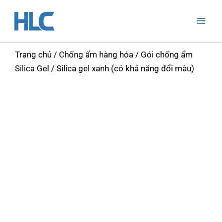
Nhảy
Mai
tới
Men
nội
dung
Trang chủ
/
Chống ẩm hàng hóa
/
Gói chống ẩm
Silica Gel
/ Silica gel xanh (có khả năng đổi màu)