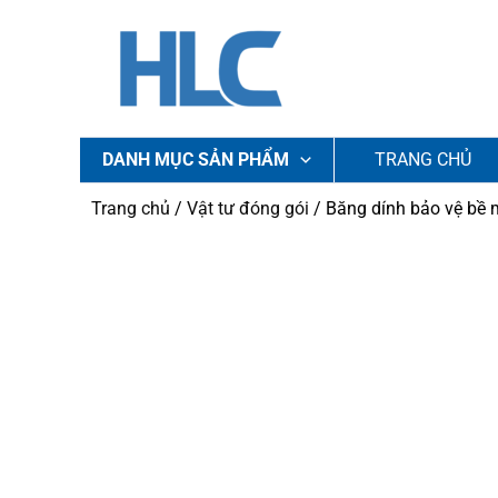
Nhảy
tới
nội
dung
DANH MỤC SẢN PHẨM
TRANG CHỦ
Trang chủ
/
Vật tư đóng gói
/ Băng dính bảo vệ bề 