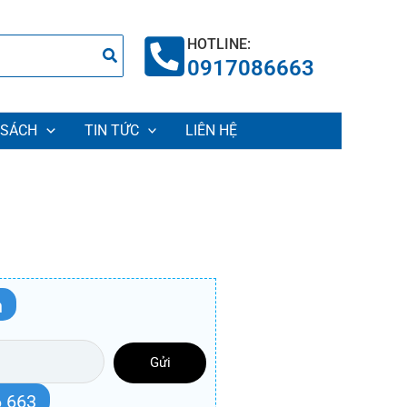
HOTLINE:
0917086663
 SÁCH
TIN TỨC
LIÊN HỆ
n
Gửi
 663