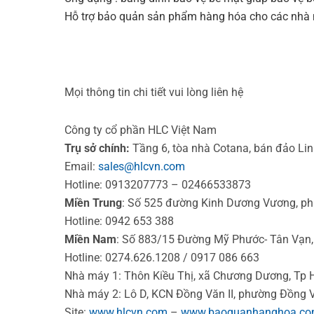
Hỗ trợ bảo quản sản phẩm hàng hóa cho các nhà má
Mọi thông tin chi tiết vui lòng liên hệ
Công ty cổ phần HLC Việt Nam
Trụ sở chính:
Tầng 6, tòa nhà Cotana, bán đảo Lin
Email:
sales@hlcvn.com
Hotline: 0913207773 – 02466533873
Miền Trung
: Số 525 đường Kinh Dương Vương, p
Hotline: 0942 653 388
Miền Nam
: Số 883/15 Đường Mỹ Phước- Tân Vạn,
Hotline: 0274.626.1208 / 0917 086 663
Nhà máy 1: Thôn Kiều Thị, xã Chương Dương, Tp 
Nhà máy 2: Lô D, KCN Đồng Văn II, phường Đồng V
Site:
www.hlcvn.com
–
www.baoquanhanghoa.c