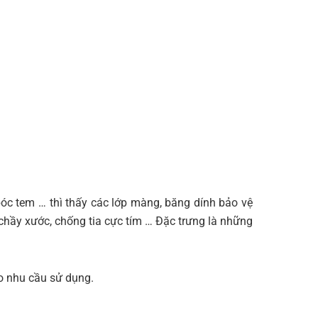
 bóc tem … thì thấy các lớp màng, băng dính bảo vệ
chầy xước, chống tia cực tím … Đặc trưng là những
o nhu cầu sử dụng.