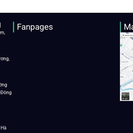
M
Fanpages
M
àm,
ương,
ờng
 Đông
 Hà