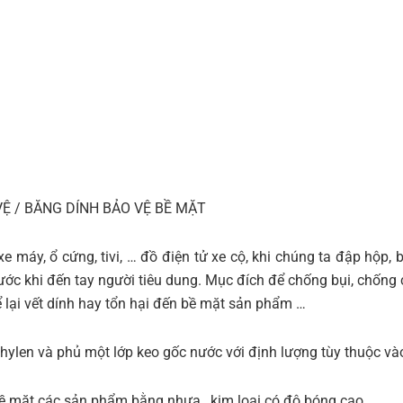
Ệ / BĂNG DÍNH BẢO VỆ BỀ MẶT
e máy, ổ cứng, tivi, … đồ điện tử xe cộ, khi chúng ta đập hộp,
ước khi đến tay người tiêu dung. Mục đích để chống bụi, chống 
ể lại vết dính hay tổn hại đến bề mặt sản phẩm …
hylen và phủ một lớp keo gốc nước với định lượng tùy thuộc và
bề mặt các sản phẩm bằng nhựa , kim loại có độ bóng cao…