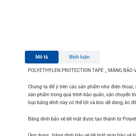
Mô tả
Bình luận
POLYETHYLEN PROTECTION TAPE _ MÀNG BẢO V
Chúng ta để ý trên các sản phẩm như điện thoại, x
sản phẩm trong quá trình bảo quản, vận chuyển tr
loại băng dính này có thể lột và bóc dễ dàng, ko đ
Băng dính bảo vệ bề mặt được tạo thành từ Polyet
Úng dụng : băng dính bảo vệ bề mặt giúp bảo vệ 