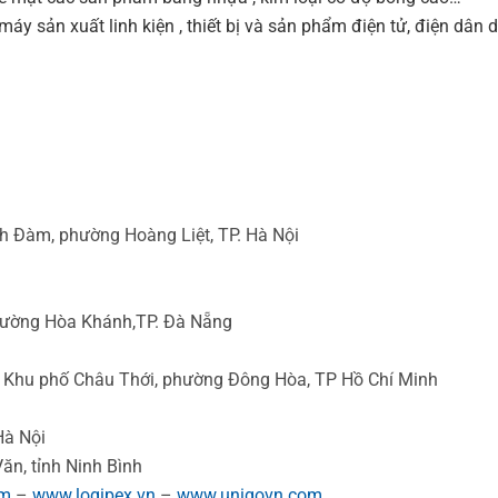
y sản xuất linh kiện , thiết bị và sản phẩm điện tử, điện dân
h Đàm, phường Hoàng Liệt, TP. Hà Nội
hường Hòa Khánh,TP. Đà Nẵng
 Khu phố Châu Thới, phường Đông Hòa, TP Hồ Chí Minh
Hà Nội
ăn, tỉnh Ninh Bình
om
–
www.logipex.vn
–
www.unigovn.com