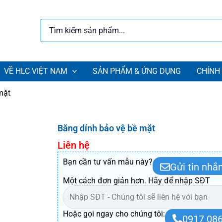
Search
for:
VỀ HLC VIỆT NAM
SẢN PHẨM & ỨNG DỤNG
CHÍNH
mặt
Băng dính bảo vệ bề mặt
Liên hệ
Bạn cần tư vấn mẫu này?
Gửi tin nhắ
Một cách đơn giản hơn. Hãy để nhập SĐT
Hoặc gọi ngay cho chúng tôi:
0917 086