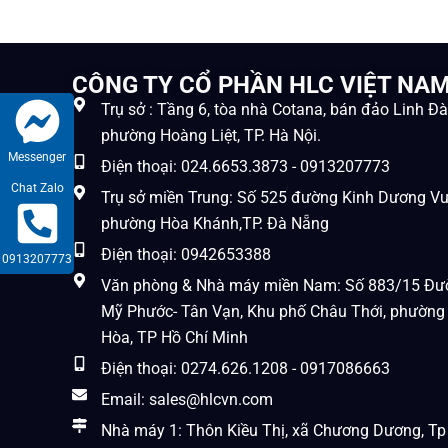
CÔNG TY CỔ PHẦN HLC VIỆT NA
Trụ sở : Tầng 6, tòa nhà Cotana, bán đảo Linh Đ
phường Hoàng Liệt, TP. Hà Nội.
Messenger
Điện thoại: 024.6653.3873 - 0913207773
Chat Zalo
Trụ sở miền Trung: Số 525 đường Kinh Dương V
phường Hòa Khánh,TP. Đà Nẵng
Điện thoại: 0942653388
0913207773
Văn phòng & Nhà máy miền Nam: Số 883/15 Đư
Mỹ Phước- Tân Vạn, Khu phố Châu Thới, phường
Hòa, TP Hồ Chí Minh
Điện thoại: 0274.626.1208 - 0917086663
Email: sales@hlcvn.com
Nhà máy 1: Thôn Kiều Thị, xã Chương Dương, Tp