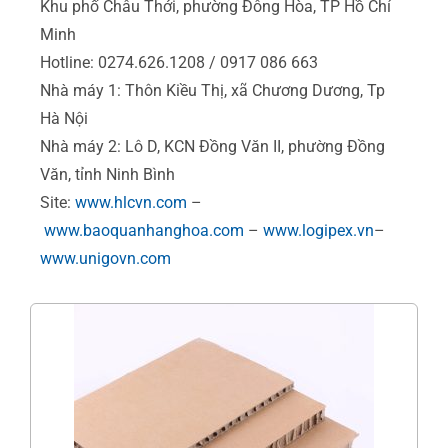
Khu phố Châu Thới, phường Đông Hòa, TP Hồ Chí
Minh
Hotline: 0274.626.1208 / 0917 086 663
Nhà máy 1: Thôn Kiều Thị, xã Chương Dương, Tp
Hà Nội
Nhà máy 2: Lô D, KCN Đồng Văn II, phường Đồng
Văn, tỉnh Ninh Bình
Site:
www.hlcvn.com
–
www.baoquanhanghoa.com
–
www.logipex.vn
–
www.unigovn.com