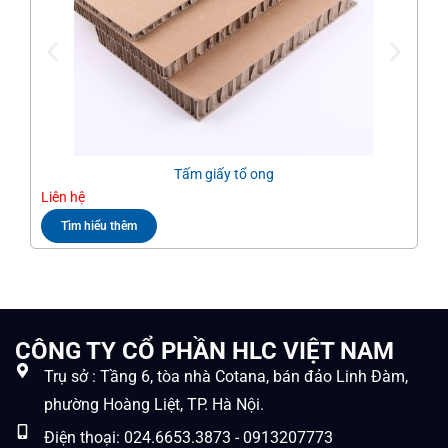
Tấm giấy tổ ong
Liên hệ
Liê
Tìm hiểu thêm
CÔNG TY CỔ PHẦN HLC VIỆT NAM
Trụ sở : Tầng 6, tòa nhà Cotana, bán đảo Linh Đàm,
phường Hoàng Liệt, TP. Hà Nội.
Điện thoại: 024.6653.3873 - 0913207773