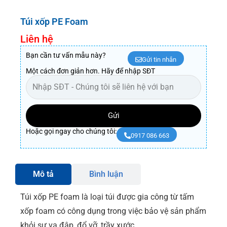
Túi xốp PE Foam
Liên hệ
Bạn cần tư vấn mẫu này?
Gửi tin nhắn
Một cách đơn giản hơn. Hãy để nhập SĐT
Gửi
Hoặc gọi ngay cho chúng tôi:
0917 086 663
Mô tả
Bình luận
Túi xốp PE foam là loại túi được gia công từ tấm
xốp foam có công dụng trong việc bảo vệ sản phẩm
khỏi sự va đập, đổ vỡ, trầy xước.