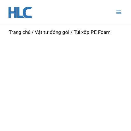
Nhảy
Mai
tới
Men
nội
dung
Trang chủ
/
Vật tư đóng gói
/ Túi xốp PE Foam