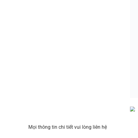
Mọi thông tin chi tiết vui lòng liên hệ
Công ty cổ phần HLC Việt Nam
Miền Bắc:
Tầng 6, tòa nhà Cotana, bán đảo Linh 
Điện thoại:
02466533873 Hotline: 0913207773
Email:
sales@hlcvn.com
Miền Trung:
Số 525 đường Kinh Dương Vương, phư
Hotline:
0942 653 388