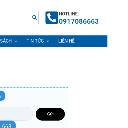
HOTLINE:
0917086663
 SÁCH
TIN TỨC
LIÊN HỆ
n
Gửi
 663