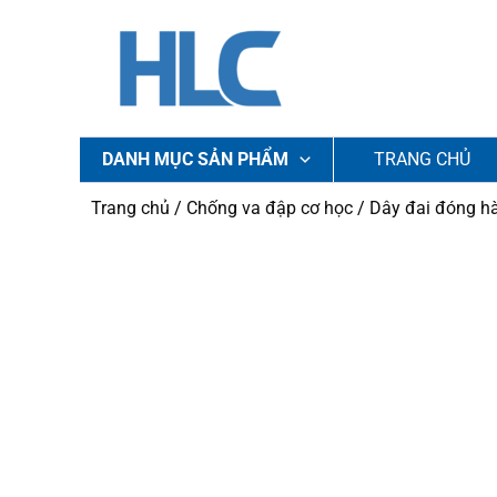
Nhảy
tới
nội
dung
DANH MỤC SẢN PHẨM
TRANG CHỦ
Trang chủ
/
Chống va đập cơ học
/
Dây đai đóng h