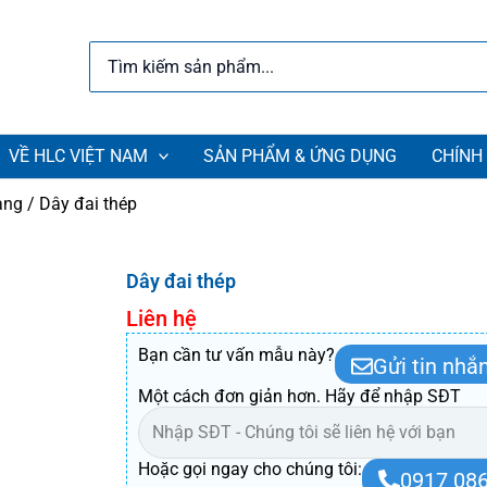
Search
for:
VỀ HLC VIỆT NAM
SẢN PHẨM & ỨNG DỤNG
CHÍNH
àng
/ Dây đai thép
Dây đai thép
Liên hệ
Bạn cần tư vấn mẫu này?
Gửi tin nhắ
Một cách đơn giản hơn. Hãy để nhập SĐT
Hoặc gọi ngay cho chúng tôi:
0917 086