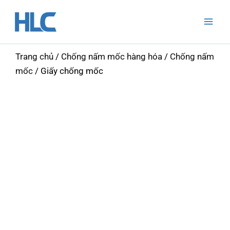
Nhảy
Mai
tới
Men
nội
dung
Trang chủ
/
Chống nấm mốc hàng hóa
/
Chống nấm
mốc
/ Giấy chống mốc