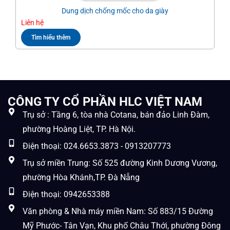
Dung dịch chống mốc cho da giày
Liên hệ
Liê
Tìm hiểu thêm
CÔNG TY CỔ PHẦN HLC VIỆT NAM
Trụ sở : Tầng 6, tòa nhà Cotana, bán đảo Linh Đàm,
phường Hoàng Liệt, TP. Hà Nội.
Điện thoại: 024.6653.3873 - 0913207773
Trụ sở miền Trung: Số 525 đường Kinh Dương Vương,
phường Hòa Khánh,TP. Đà Nẵng
Điện thoại: 0942653388
Văn phòng & Nhà máy miền Nam: Số 883/15 Đường
Mỹ Phước- Tân Vạn, Khu phố Châu Thới, phường Đông