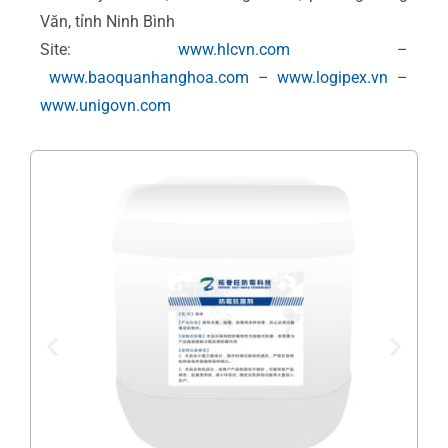
Văn, tỉnh Ninh Bình
Site:
www.hlcvn.com
–
www.baoquanhanghoa.com
–
www.logipex.vn
–
www.unigovn.com