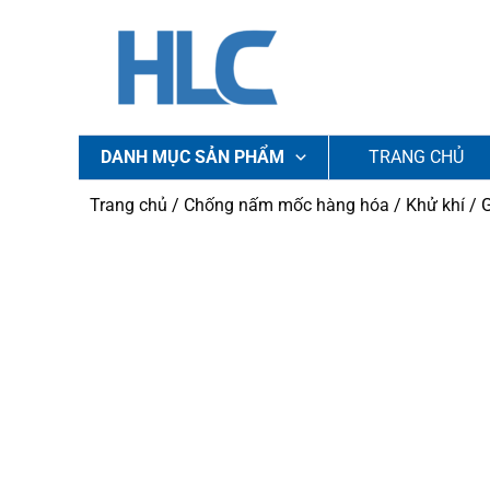
Nhảy
tới
nội
dung
DANH MỤC SẢN PHẨM
TRANG CHỦ
Trang chủ
/
Chống nấm mốc hàng hóa
/
Khử khí
/ G