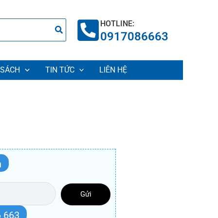
HOTLINE:
0917086663
 SÁCH
TIN TỨC
LIÊN HỆ
n
Gửi
 663