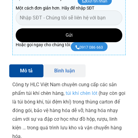
Gửi tin nhắn
Một cách đơn giản hơn. Hãy để nhập SĐT
Gửi
Hoặc gọi ngay cho chúng tôi:
0917 086 663
Mô tả
Bình luận
Công ty HLC Việt Nam chuyên cung cấp các sản
phẩm túi khí chèn hàng,
túi khí chèn lót
(hay còn gọi
là túi bóng khí, túi đệm khí) trong thùng carton để
đóng gói, bảo vệ hàng hóa dễ vỡ, hàng hóa nhạy
cảm với sự va đập cơ học như đồ hộp, rượu, linh
kiện … trong quá trình lưu kho và vận chuyển hàng
hóa.