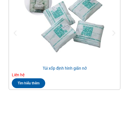
Túi xốp định hình giãn nở
Liên hệ
Liê
Tìm hiểu thêm