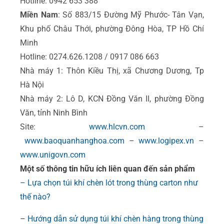
Hotline: 0942 653 388
Miền Nam
: Số 883/15 Đường Mỹ Phước- Tân Vạn,
Khu phố Châu Thới, phường Đông Hòa, TP Hồ Chí
Minh
Hotline: 0274.626.1208 / 0917 086 663
Nhà máy 1: Thôn Kiều Thị, xã Chương Dương, Tp
Hà Nội
Nhà máy 2: Lô D, KCN Đồng Văn II, phường Đồng
Văn, tỉnh Ninh Bình
Site:
www.hlcvn.com
–
www.baoquanhanghoa.com
–
www.logipex.vn
–
www.unigovn.com
Một số thông tin hữu ích liên quan đến sản phẩm
– Lựa chọn túi khí chèn lót trong thùng carton như
thế nào?
–
Hướng dẫn sử dụng túi khí chèn hàng trong thùng