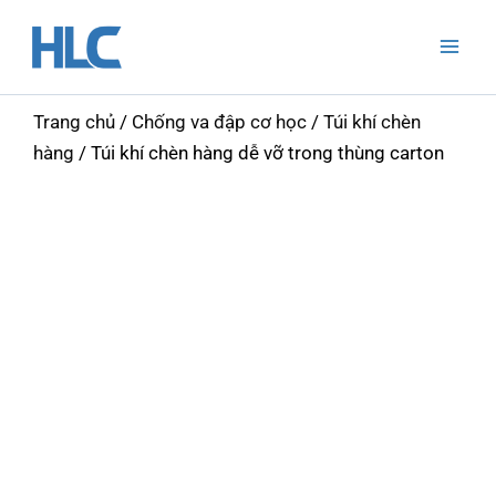
Nhảy
Mai
tới
Men
nội
dung
Trang chủ
/
Chống va đập cơ học
/
Túi khí chèn
hàng
/ Túi khí chèn hàng dễ vỡ trong thùng carton