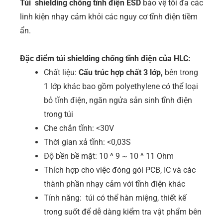
Túi shielding chống tĩnh điện ESD
bảo vệ tối đa các
linh kiện nhạy cảm khỏi các nguy cơ tĩnh điện tiềm
ẩn.
Đặc điểm túi shielding chống tĩnh điện của HLC:
Chất liệu:
Cấu trúc hợp chất 3 lớp,
bên trong
1 lớp khác bao gồm polyethylene có thể loại
bỏ tĩnh điện, ngăn ngửa sản sinh tĩnh điện
trong túi
Che chắn tĩnh: <30V
Thời gian xả tĩnh: <0,03S
Độ bền bề mặt: 10 ^ 9 ~ 10 ^ 11 Ohm
Thích hợp cho việc đóng gói PCB, IC và các
thành phần nhạy cảm với tĩnh điện khác
Tính năng: túi có thể hàn miệng, thiết kế
trong suốt để dễ dàng kiểm tra vật phẩm bên