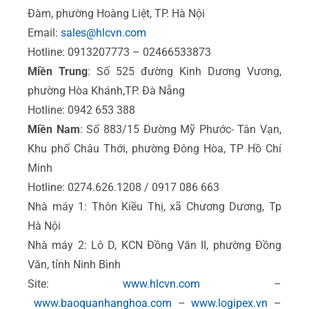
Đàm, phường Hoàng Liệt, TP. Hà Nội
Email:
sales@hlcvn.com
Hotline: 0913207773 – 02466533873
Miền Trung
: Số 525 đường Kinh Dương Vương,
phường Hòa Khánh,TP. Đà Nẵng
Hotline: 0942 653 388
Miền Nam
: Số 883/15 Đường Mỹ Phước- Tân Vạn,
Khu phố Châu Thới, phường Đông Hòa, TP Hồ Chí
Minh
Hotline: 0274.626.1208 / 0917 086 663
Nhà máy 1: Thôn Kiều Thị, xã Chương Dương, Tp
Hà Nội
Nhà máy 2: Lô D, KCN Đồng Văn II, phường Đồng
Văn, tỉnh Ninh Bình
Site:
www.hlcvn.com
–
www.baoquanhanghoa.com
–
www.logipex.vn
–