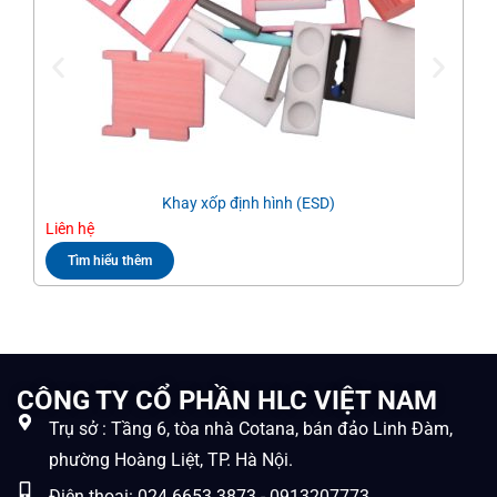
Khay xốp định hình (ESD)
Liên hệ
Liê
Tìm hiểu thêm
CÔNG TY CỔ PHẦN HLC VIỆT NAM
Trụ sở : Tầng 6, tòa nhà Cotana, bán đảo Linh Đàm,
phường Hoàng Liệt, TP. Hà Nội.
Điện thoại: 024.6653.3873 - 0913207773