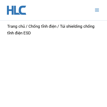
Nhảy
Mai
tới
Men
nội
dung
Trang chủ
/
Chống tĩnh điện
/ Túi shielding chống
tĩnh điện ESD