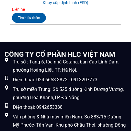
Khay xốp định hình (ESD)
Liên hệ
Liê
Tìm hiểu thêm
CÔNG TY CỔ PHẦN HLC VIỆT NAM
Trụ sở : Tầng 6, tòa nhà Cotana, bán đảo Linh Đàm,
phường Hoàng Liệt, TP. Hà Nội.
Điện thoại: 024.6653.3873 - 0913207773
Trụ sở miền Trung: Số 525 đường Kinh Dương Vương,
phường Hòa Khánh,TP. Đà Nẵng
Điện thoại: 0942653388
Văn phòng & Nhà máy miền Nam: Số 883/15 Đường
Mỹ Phước- Tân Vạn, Khu phố Châu Thới, phường Đông