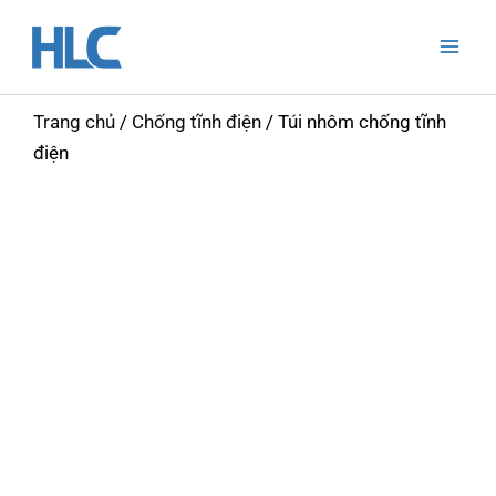
Nhảy
Mai
tới
Men
nội
dung
Trang chủ
/
Chống tĩnh điện
/ Túi nhôm chống tĩnh
điện