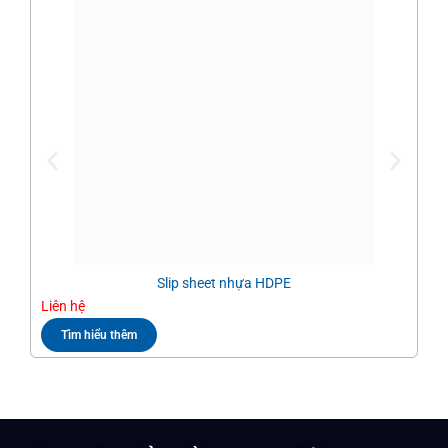
Slip sheet nhựa HDPE
Liên hệ
Liê
Tìm hiểu thêm