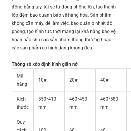
động bằng tay, túi sẽ tự động phồng lên, tạo thành
lớp đệm bao quanh bảo vệ hàng hóa. Sản phẩm
k
hông cần máy, dễ làm việc, bảo quản ở nhiệt độ
phòng, tạo hình tức thời mang lại khả năng bảo vệ
hoàn hảo cho các sản phẩm thông thường hoặc
các sản phẩm có hình dạng không đều.
Thông số xốp định hình giãn nở
Mã
10#
20#
40#
hàng
Kích
350*410
460*450
460*580
thước
mm
mm
mm
Quy
cách
100
68
48