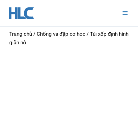
Nhảy
Mai
tới
Men
nội
dung
Trang chủ
/
Chống va đập cơ học
/ Túi xốp định hình
giãn nở