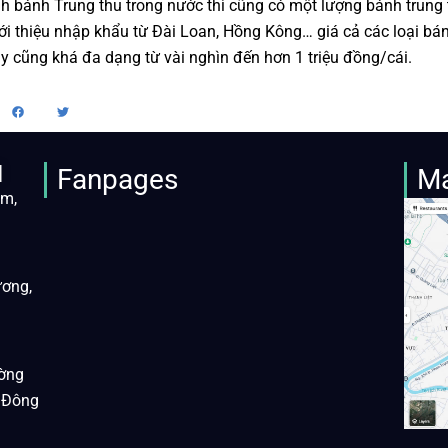
h bánh Trung thu trong nước thì cũng có một lượng bánh trung 
ới thiệu nhập khẩu từ Đài Loan, Hồng Kông… giá cả các loại bá
y cũng khá đa dạng từ vài nghìn đến hơn 1 triệu đồng/cái.
M
Fanpages
M
àm,
ương,
ờng
 Đông