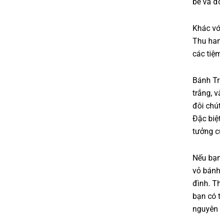
bè và đ
Khác vớ
Thu han
các tiệ
Bánh T
trắng, 
đôi chú
Đặc biệ
tưởng c
Nếu bạn
vỏ bánh
đình. T
bạn có 
nguyên 