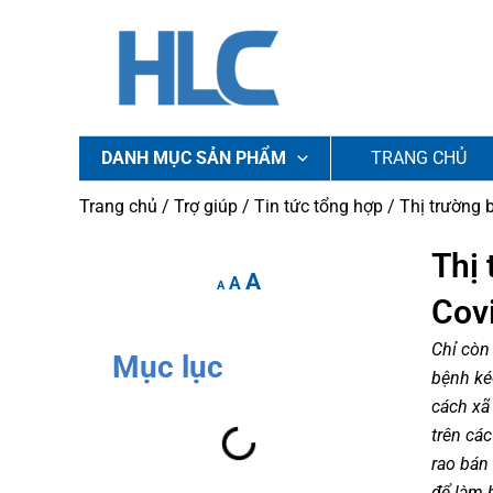
Nhảy
tới
nội
dung
DANH MỤC SẢN PHẨM
TRANG CHỦ
Trang chủ
/
Trợ giúp
/
Tin tức tổng hợp
/ Thị trường 
Increase
Reset
Thị 
Decrease
A
font
A
font
font
A
Cov
size.
size.
size.
Chỉ còn
Mục lục
bệnh kéo
cách xã
trên cá
rao bán 
để làm 