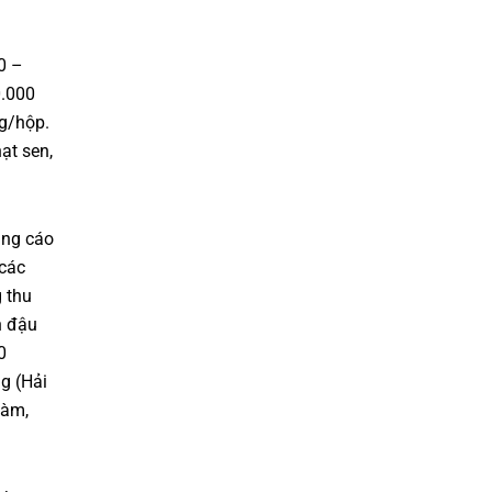
0 –
0.000
ng/hộp.
ạt sen,
ảng cáo
 các
 thu
h đậu
0
g (Hải
làm,