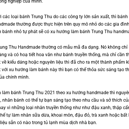
ồng nghiệp của mình.
i các loại bánh Trung Thu do các công ty lớn sản xuất, thì bánh
dmade thường được thực hiện trên quy mô nhỏ do các gia đìn
m bánh nhỏ tự phát sẽ có xu hướng làm bánh Trung Thu handm
rung Thu Handmade thường có mẫu mã đa dạng. Nó không chỉ
vàng và có hoạ tiết hoa văn như bánh truyền thống, mà chỉ cần t
t về kiểu dáng hoặc nguyên liệu thì đã cho ra một thành phẩm kh
t với xu hướng làm bánh này thì bạn có thể thỏa sức sáng tạo t
ủa chính mình.
 làm bánh Trung Thu 2021 theo xu hướng handmade thì nguyên
, nhân bánh có thể tự bạn sáng tạo theo nhu cầu và sở thích củ
hay vì những loại nhân truyền thống như như đậu xanh, thập cẩ
thể tự làm nhân sữa dừa, khoai môn, đậu đỏ, trà xanh hoặc bất 
liệu sẵn có nào trong tủ lạnh mùa dịch nhà bạn.