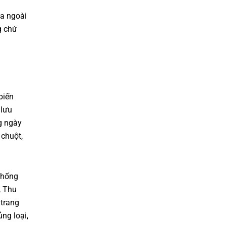
a ngoài
g chứ
biến
 lưu
g ngày
 chuột,
thống
, Thu
trang
ng loại,