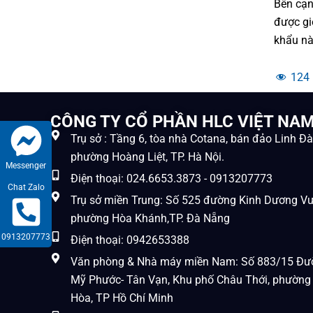
Bên cạn
được gi
khẩu nà
124
CÔNG TY CỔ PHẦN HLC VIỆT NA
Trụ sở : Tầng 6, tòa nhà Cotana, bán đảo Linh Đ
phường Hoàng Liệt, TP. Hà Nội.
Messenger
Điện thoại: 024.6653.3873 - 0913207773
Chat Zalo
Trụ sở miền Trung: Số 525 đường Kinh Dương V
phường Hòa Khánh,TP. Đà Nẵng
0913207773
Điện thoại: 0942653388
Văn phòng & Nhà máy miền Nam: Số 883/15 Đư
Mỹ Phước- Tân Vạn, Khu phố Châu Thới, phường
Hòa, TP Hồ Chí Minh