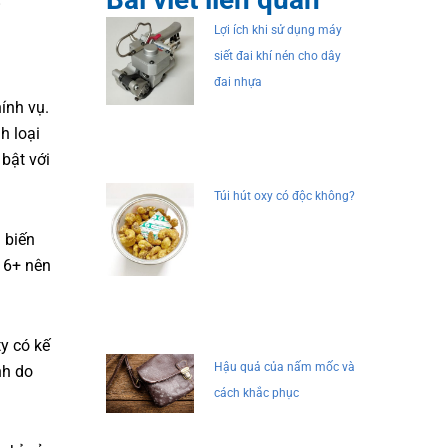
Lợi ích khi sử dụng máy
siết đai khí nén cho dây
đai nhựa
ính vụ.
h loại
bật với
Túi hút oxy có độc không?
 biến
 16+ nên
y có kế
Hậu quả của nấm mốc và
nh do
cách khắc phục