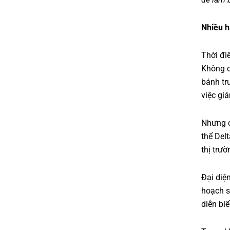
Nhiều h
Thời đi
Không c
bánh tr
việc gi
Nhưng c
thể Del
thị trư
Đại diệ
hoạch s
diễn bi