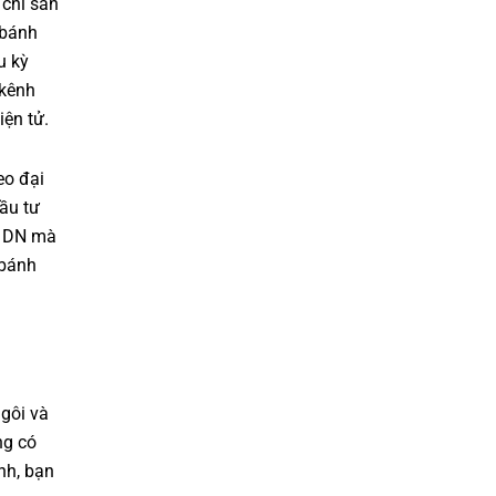
 chỉ sản
 bánh
u kỳ
 kênh
iện tử.
eo đại
đầu tư
ỉ DN mà
 bánh
gôi và
ng có
nh, bạn