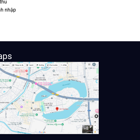
thu
nh nhập
aps