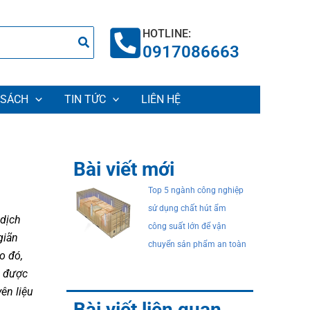
HOTLINE:
0917086663
 SÁCH
TIN TỨC
LIÊN HỆ
Bài viết mới
Top 5 ngành công nghiệp
sử dụng chất hút ẩm
 dịch
công suất lớn để vận
giãn
chuyển sản phẩm an toàn
o đó,
g được
yên liệu
Bài viết liên quan
.