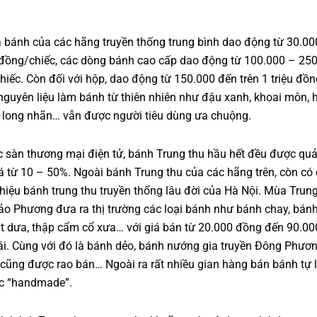
 bánh của các hãng truyền thống trung bình dao động từ 30.00
đồng/chiếc, các dòng bánh cao cấp dao động từ 100.000 – 25
hiếc. Còn đối với hộp, dao động từ 150.000 đến trên 1 triệu đồ
guyên liệu làm bánh từ thiên nhiên như đậu xanh, khoai môn, h
 long nhãn… vẫn được người tiêu dùng ưa chuộng.
c sàn thương mại điện tử, bánh Trung thu hầu hết đều được qu
á từ 10 – 50%. Ngoài bánh Trung thu của các hãng trên, còn có
hiệu bánh trung thu truyền thống lâu đời của Hà Nội. Mùa Trung
ảo Phương đưa ra thị trường các loại bánh như bánh chay, bán
t dưa, thập cẩm cổ xưa… với giá bán từ 20.000 đồng đến 90.00
i. Cùng với đó là bánh dẻo, bánh nướng gia truyền Đông Phươn
cũng được rao bán… Ngoài ra rất nhiều gian hàng bán bánh tự 
c “handmade”.