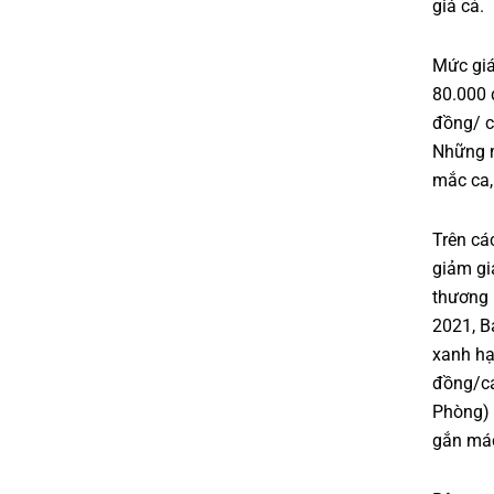
giá cả.
Mức giá
80.000 
đồng/ c
Những n
mắc ca,
Trên cá
giảm gi
thương 
2021, B
xanh hạ
đồng/cá
Phòng) 
gắn má