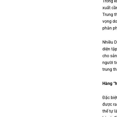
Trong k
xuất cầ
Trung t
vọng do
phân ph
Nhiều D
diện tậ
cho sản
người t
trung t
Hàng “
Đặc biệ
được ra
thể tự 