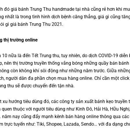
h đó giá bánh Trung Thu handmade tại nhà cũng rẻ hơn khi mu
ng nhất là trong tình hình dịch bệnh căng thẳng, giá gì cũng tăn
ói gì giá bánh Trung Thu 2021.
g thị trường online
 10 nữa là đến Tết Trung thu, tuy nhiên, do dịch COVID-19 diễn 
p, nên thị trường truyền thống vắng bóng những quầy bán bánh
hông còn không khí sôi động như những năm trước. Giữa nhữn
ch, người dân đa phần chọn mua hàng online. Chỉ cần một click
ung thu sẽ được chuyển đến tận nhà.
 xu hướng tiêu dùng đó, các công ty sản xuất bánh kẹo truyền 
 quen thuộc với người tiêu dùng như Kinh Đô, Hải Hà, Hữu Nghị
năm nay cũng đẩy mạnh kênh bán hàng online thông qua các 
 trực tuyến như: Tiki, Shopee, Lazada, Sendo… với đa dạng chủ