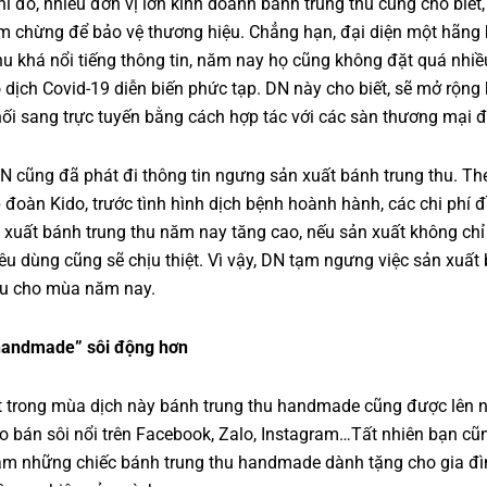
hi đó, nhiều đơn vị lớn kinh doanh bánh trung thu cũng cho biết,
m chừng để bảo vệ thương hiệu. Chẳng hạn, đại diện một hãng
hu khá nổi tiếng thông tin, năm nay họ cũng không đặt quá nhiề
 dịch Covid-19 diễn biến phức tạp. DN này cho biết, sẽ mở rộng
ối sang trực tuyến bằng cách hợp tác với các sàn thương mại đ
N cũng đã phát đi thông tin ngưng sản xuất bánh trung thu. Th
p đoàn Kido, trước tình hình dịch bệnh hoành hành, các chi phí 
 xuất bánh trung thu năm nay tăng cao, nếu sản xuất không ch
iêu dùng cũng sẽ chịu thiệt. Vì vậy, DN tạm ngưng việc sản xuất
hu cho mùa năm nay.
handmade” sôi động hơn
t trong mùa dịch này bánh trung thu handmade cũng được lên n
o bán sôi nổi trên Facebook, Zalo, Instagram…Tất nhiên bạn cũ
làm những chiếc bánh trung thu handmade dành tặng cho gia đì