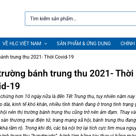
Search
for:
VỀ HLC VIỆT NAM
SẢN PHẨM & ỨNG DỤNG
CHÍNH
bánh trung thu 2021- Thời Covid-19
trường bánh trung thu 2021- Thời
id-19
 chừng hơn 10 ngày nữa là đến Tết Trung thu, tuy nhiên năm nay
 dài, kinh tế khó khăn, nhiều tỉnh thành đang ở trong tình trạng 
 hội nên thị trường bánh trung thu cũng trở nên ảm đạm. Thay và
c sàn thương mại điện tử, trang mạng xã hội, bánh trung thu đan
khá rầm rộ. Trong khi đó, các bà nội trợ lại tích cực tìm mua ngu
bánh trung thu “handmade”- bánh làm bằng tay, thay vì bằng máy