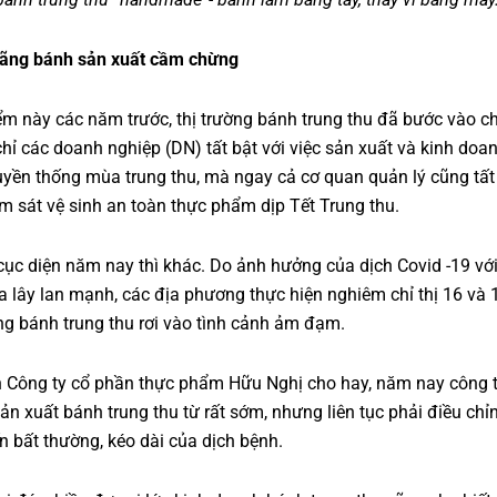
ãng bánh sản xuất cầm chừng
ểm này các năm trước, thị trường bánh trung thu đã bước vào ch
hỉ các doanh nghiệp (DN) tất bật với việc sản xuất và kinh doan
uyền thống mùa trung thu, mà ngay cả cơ quan quản lý cũng tất 
ám sát vệ sinh an toàn thực phẩm dịp Tết Trung thu.
ục diện năm nay thì khác. Do ảnh hưởng của dịch Covid -19 với
ta lây lan mạnh, các địa phương thực hiện nghiêm chỉ thị 16 và
ờng bánh trung thu rơi vào tình cảnh ảm đạm.
n Công ty cổ phần thực phẩm Hữu Nghị cho hay, năm nay công t
ản xuất bánh trung thu từ rất sớm, nhưng liên tục phải điều chỉ
ến bất thường, kéo dài của dịch bệnh.