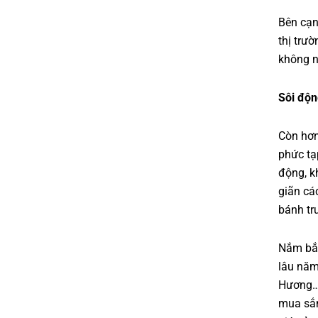
Bên cạn
thị trườ
không n
Sôi độn
Còn hơn
phức tạ
động, k
giãn cá
bánh tr
Nắm bắt
lâu năm
Hương… 
mua sắm