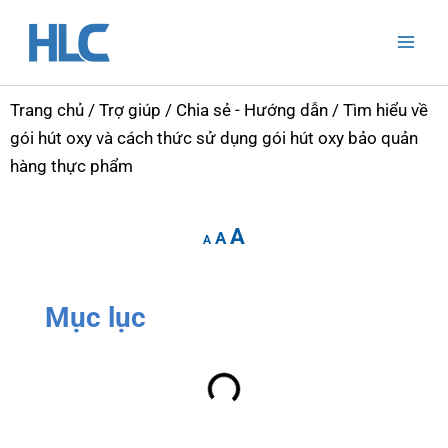
Nhảy
Mai
tới
Men
nội
dung
Trang chủ
/
Trợ giúp
/
Chia sẻ - Hướng dẫn
/ Tìm hiểu về
gói hút oxy và cách thức sử dụng gói hút oxy bảo quản
hàng thực phẩm
Increase
Reset
Decrease
A
font
A
font
A
font
size.
size.
size.
Mục lục