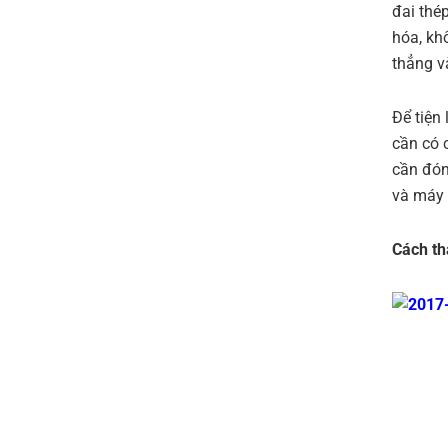
đai thé
hóa, khô
thẳng v
Để tiện
cần có 
cần đón
và máy 
Cách th