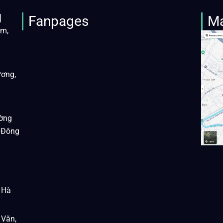
M
Fanpages
M
àm,
ương,
ờng
 Đông
 Hà
 Văn,