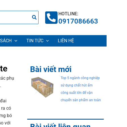
HOTLINE:
0917086663
 SÁCH
TIN TỨC
LIÊN HỆ
te
Bài viết mới
các phụ
Top 5 ngành công nghiệp
.
sử dụng chất hút ẩm
công suất lớn để vận
 đai
chuyển sản phẩm an toàn
 ra có
ững bó
so với
Bài viết liên quan