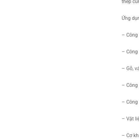
thép cùn
Ứng dụn
– Công 
– Công 
– Gỗ, v
– Công 
– Công 
– Vật l
– Cơ kh