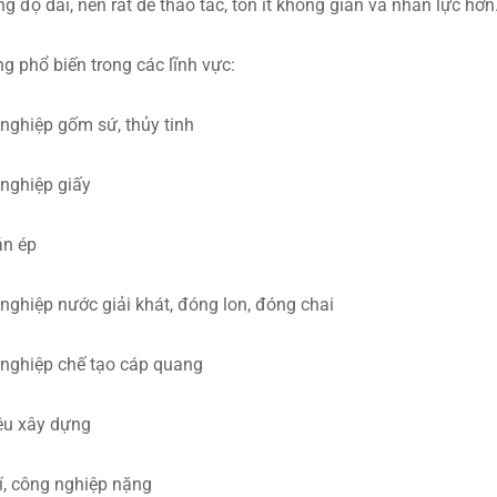
g độ dài, nên rất dễ thao tác, tốn ít không gian và nhân lực hơn
g phổ biến trong các lĩnh vực:
nghiệp gốm sứ, thủy tinh
nghiệp giấy
án ép
nghiệp nước giải khát, đóng lon, đóng chai
nghiệp chế tạo cáp quang
iệu xây dựng
í, công nghiệp nặng