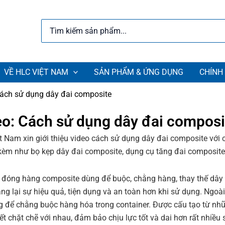
Search
for:
VỀ HLC VIỆT NAM
SẢN PHẨM & ỨNG DỤNG
CHÍNH
Cách sử dụng dây đai composite
eo: Cách sử dụng dây đai composi
t Nam xin giới thiệu video cách sử dụng dây đai composite với 
 kèm như bọ kẹp dây đai composite, dụng cụ tăng đai composite
 đóng hàng composite dùng để buộc, chằng hàng, thay thế dây
ng lại sự hiệu quả, tiện dụng và an toàn hơn khi sử dụng. Ngoài
g để chằng buộc hàng hóa trong container. Được cấu tạo từ nh
kết chặt chẽ với nhau, đảm bảo chịu lực tốt và dai hơn rất nhiều 