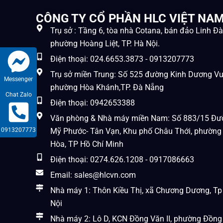
CÔNG TY CỔ PHẦN HLC VIỆT NA
Trụ sở : Tầng 6, tòa nhà Cotana, bán đảo Linh Đ
phường Hoàng Liệt, TP. Hà Nội.
Điện thoại: 024.6653.3873 - 0913207773
Trụ sở miền Trung: Số 525 đường Kinh Dương V
Messenger
phường Hòa Khánh,TP. Đà Nẵng
Chat Zalo
Điện thoại: 0942653388
Văn phòng & Nhà máy miền Nam: Số 883/15 Đư
0913207773
Mỹ Phước- Tân Vạn, Khu phố Châu Thới, phường
Hòa, TP Hồ Chí Minh
Điện thoại: 0274.626.1208 - 0917086663
Email: sales@hlcvn.com
Nhà máy 1: Thôn Kiều Thị, xã Chương Dương, Tp
Nội
Nhà máy 2: Lô D, KCN Đồng Văn II, phường Đồng