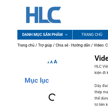
Nhảy
tới
nội
dung
DANH MỤC SẢN PHẨM
TRANG CHỦ
Trang chủ
/
Trợ giúp
/
Chia sẻ - Hướng dẫn
/ Video: 
Increase
Reset
Vid
Decrease
A
font
A
font
font
A
HLC Việ
size.
size.
size.
kiện đi
Mục lục
Dây đai
thép ma
thể dùn
tơ liên 