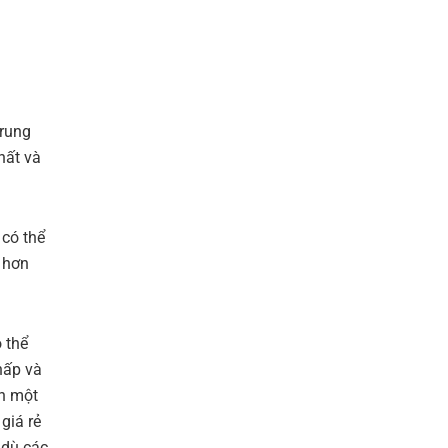
trung
hất và
 có thể
í hơn
 thể
hấp và
ận một
giá rẻ
 dù các