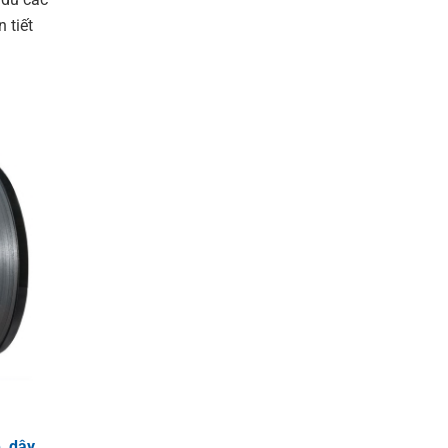
 tiết
e
,
dây