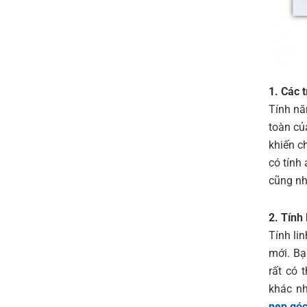
1. Các 
Tính nă
toàn củ
khiến c
có tính
cũng nh
2. Tính 
Tính li
mới. Bạ
rất có 
khác nh
nẹp gó