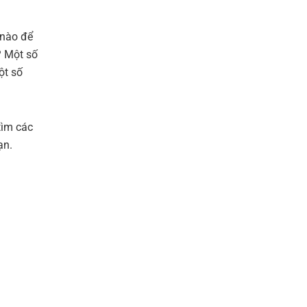
 nào để
? Một số
ột số
tìm các
ạn.