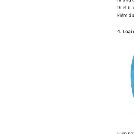
thiết bị
kiệm đượ
4. Loại
Hiện nay