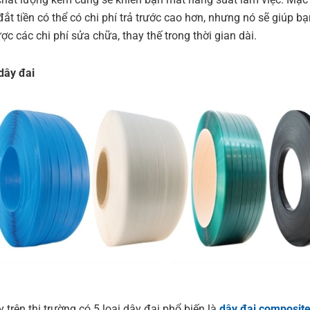
 đắt tiền có thể có chi phí trả trước cao hơn, nhưng nó sẽ giúp bạn
c các chi phí sửa chữa, thay thế trong thời gian dài.
 dây đai
 trên thị trường có 5 loại dây đai phổ biến là
dây đai composit