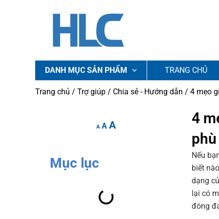
Nhảy
tới
nội
dung
DANH MỤC SẢN PHẨM
TRANG CHỦ
Trang chủ
/
Trợ giúp
/
Chia sẻ - Hướng dẫn
/ 4 mẹo gi
Increase
Reset
4 mẹ
Decrease
A
font
A
font
font
A
phù
size.
size.
size.
Nếu bạ
Mục lục
biết nà
dạng củ
lại có 
đóng đa