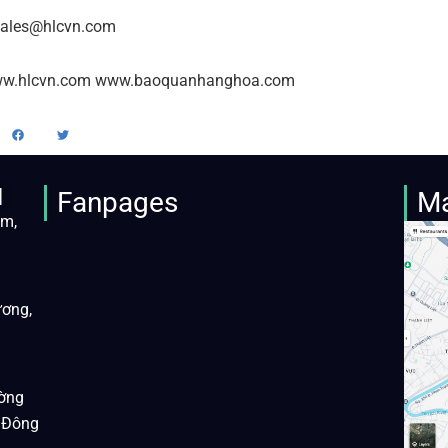
sales@hlcvn.com
www.hlcvn.com www.baoquanhanghoa.com
M
Fanpages
M
àm,
ương,
ờng
 Đông