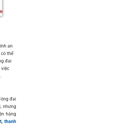
tính an
 có thể
ng đai
 việc
.
đóng đai
i, nhưng
iện hàng
t
,
thanh