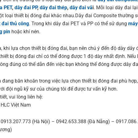
a PET
,
dây đai PP
,
dây đai thép
,
dây đai vả
i
. Mỗi loại dây đai lạ
t loại thiết bị đóng đai khác nhau.Dây đai Composite thường 
t đai thủ công
. Trong khi dây đai PET và PP có thể sử dụng
máy
g pin
hoặc khí nén.
, khi lựa chọn thiết bị đóng đai, bạn nên chú ý đến độ dày dây đ
thiết bị đóng đai chỉ có thể đóng được 1 độ dày nhất định. Nếu 
ông đúng có thể dẫn đến việc bạn không thể đóng được dây đa
 đang băn khoăn trong việc lựa chọn thiết bị đóng đai phù hợp,
 với đội ngũ kỹ sư của chúng tôi để được tư vấn kỹ hơn.
tiết, vui lòng liên hệ:
 HLC Việt Nam
: 0913.207.773 (Hà Nội) – 0942.653.388 (Đà Nẵng) – 0917.086
ương)