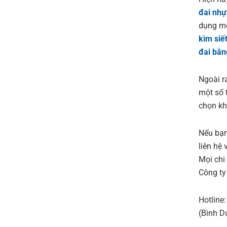
đai nhự
dụng mộ
kìm siế
đai bằn
Ngoài ra
một số 
chọn kh
Nếu bạn
liên hệ
Mọi chi 
Công ty
Hotline
(Bình D