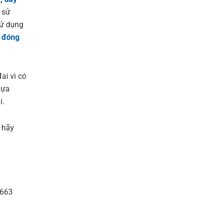
i sử
sử dụng
 đóng
ai vì có
lựa
i.
 hãy
.663