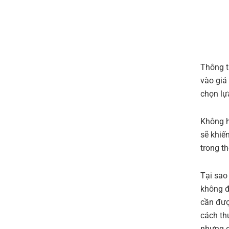
Thông t
vào giá
chọn lự
Không hẳ
sẽ khiế
trong th
Tại sao 
không đ
cần đượ
cách th
nhưng c