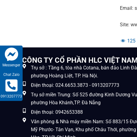
Email: 
Site: 
125
CÔNG TY CỔ PHẦN HLC VIỆT NA
Messenger
Trụ sở : Tầng 6, tòa nhà Cotana, bán đảo Linh Đ
Chat Zalo
phường Hoàng Liệt, TP. Hà Nội.
Điện thoại: 024.6653.3873 - 0913207773
Trụ sở miền Trung: Số 525 đường Kinh Dương V
0913207773
phường Hòa Khánh,TP. Đà Nẵng
Điện thoại: 0942653388
Văn phòng & Nhà máy miền Nam: Số 883/15 Đư
Mỹ Phước- Tân Vạn, Khu phố Châu Thới, phường