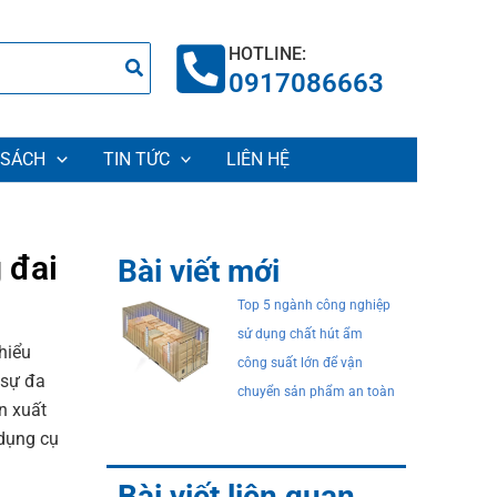
HOTLINE:
0917086663
 SÁCH
TIN TỨC
LIÊN HỆ
 đai
Bài viết mới
Top 5 ngành công nghiệp
sử dụng chất hút ẩm
hiểu
công suất lớn để vận
 sự đa
chuyển sản phẩm an toàn
n xuất
 dụng cụ
Bài viết liên quan