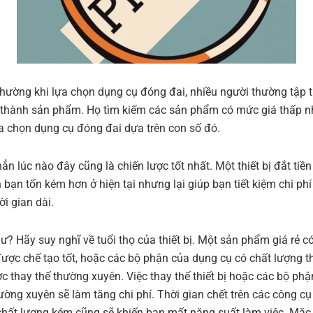
hường khi lựa chọn dụng cụ đóng đai, nhiều người thường tập 
 thành sản phẩm. Họ tìm kiếm các sản phẩm có mức giá thấp n
a chọn dụng cụ đóng đai dựa trên con số đó.
n lúc nào đây cũng là chiến lược tốt nhất. Một thiết bị đắt tiền
n bạn tốn kém hơn ở hiện tại nhưng lại giúp bạn tiết kiệm chi ph
ời gian dài.
ư? Hãy suy nghĩ về tuổi thọ của thiết bị. Một sản phẩm giá rẻ có
ược chế tạo tốt, hoặc các bộ phận của dụng cụ có chất lượng t
c thay thế thường xuyên. Việc thay thế thiết bị hoặc các bộ ph
ường xuyên sẽ làm tăng chi phí. Thời gian chết trên các công cụ 
hất lượng kém cũng sẽ khiến bạn mất năng suất làm việc. Mặc