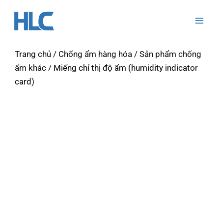
Nhảy
Mai
tới
Men
nội
dung
Trang chủ
/
Chống ẩm hàng hóa
/
Sản phẩm chống
ẩm khác
/ Miếng chỉ thị độ ẩm (humidity indicator
card)