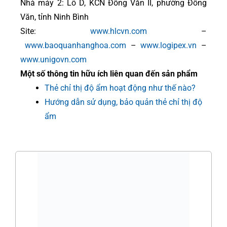
Nhà máy 2: Lô D, KCN Đồng Văn II, phường Đồng
Văn, tỉnh Ninh Bình
Site:
www.hlcvn.com
–
www.baoquanhanghoa.com
–
www.logipex.vn
–
www.unigovn.com
Một số thông tin hữu ích liên quan đến sản phẩm
Thẻ chỉ thị độ ẩm hoạt động như thế nào?
Hướng dẫn sử dụng, bảo quản thẻ chỉ thị độ
ẩm