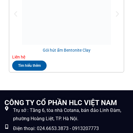
Gói hút ẩm Bentonite Clay
Liên hệ
Liê
Tìm hiểu thêm
CÔNG TY CỔ PHẦN HLC VIỆT NAM
Trụ sở : Tầng 6, tòa nhà Cotana, bán đảo Linh Đàm,
phường Hoàng Liệt, TP. Hà Nội.
Điện thoại: 024.6653.3873 - 0913207773