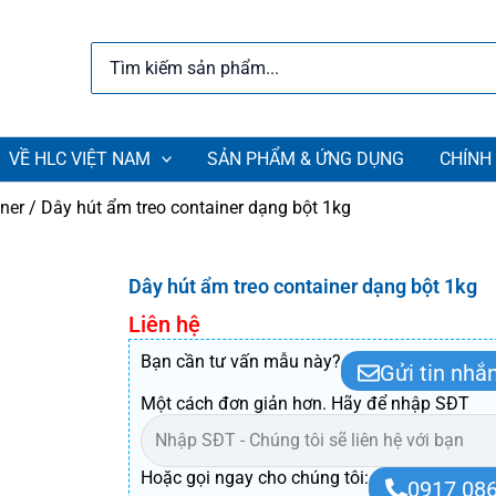
Search
for:
VỀ HLC VIỆT NAM
SẢN PHẨM & ỨNG DỤNG
CHÍNH
ner
/ Dây hút ẩm treo container dạng bột 1kg
Dây hút ẩm treo container dạng bột 1kg
Liên hệ
Bạn cần tư vấn mẫu này?
Gửi tin nhắ
Một cách đơn giản hơn. Hãy để nhập SĐT
Hoặc gọi ngay cho chúng tôi:
0917 086