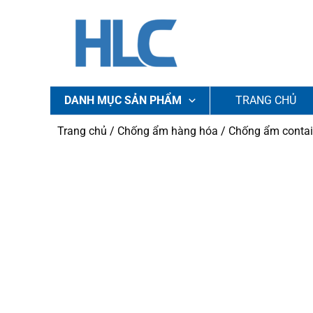
Nhảy
tới
nội
dung
DANH MỤC SẢN PHẨM
TRANG CHỦ
Trang chủ
/
Chống ẩm hàng hóa
/
Chống ẩm contai