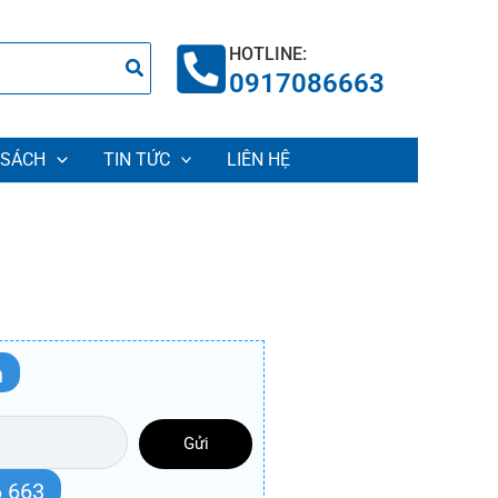
HOTLINE:
0917086663
 SÁCH
TIN TỨC
LIÊN HỆ
n
Gửi
 663