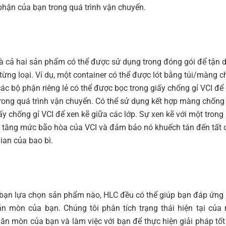
phận của bạn trong quá trình vận chuyển.
 là cả hai sản phẩm có thể được sử dụng trong đóng gói để tận d
 từng loại. Ví dụ, một container có thể được lót bằng túi/màng c
các bộ phận riêng lẻ có thể được bọc trong giấy chống gỉ VCI để
rong quá trình vận chuyển. Có thể sử dụng kết hợp màng chống 
ấy chống gỉ VCI để xen kẽ giữa các lớp. Sự xen kẽ với một trong 
m tăng mức bão hòa của VCI và đảm bảo nó khuếch tán đến tất 
ian của bao bì.
bạn lựa chọn sản phẩm nào, HLC đều có thể giúp bạn đáp ứng
n mòn của bạn. Chúng tôi phân tích trạng thái hiện tại của
 ăn mòn của bạn và làm việc với bạn để thực hiện giải pháp tốt