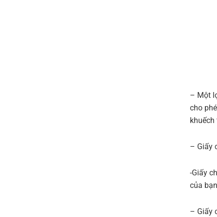
– Một l
cho phé
khuếch 
– Giấy 
-Giấy c
của bạ
– Giấy 