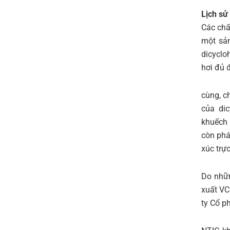
Lịch sử
Các chấ
một sản
dicyclo
hơi đủ 
cùng, c
của dic
khuếch 
còn phá
xúc trực
Do nhữn
xuất VC
ty Cổ p