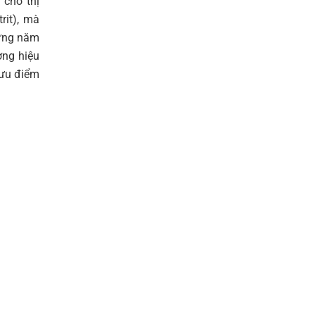
 cho thị
rit), mà
hững năm
ơng hiệu
 ưu điểm