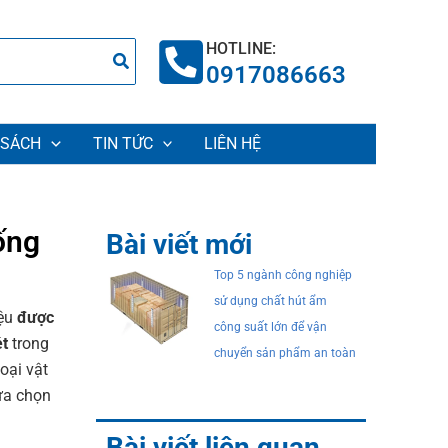
HOTLINE:
0917086663
 SÁCH
TIN TỨC
LIÊN HỆ
ống
Bài viết mới
Top 5 ngành công nghiệp
sử dụng chất hút ẩm
iệu
được
công suất lớn để vận
ét
trong
chuyển sản phẩm an toàn
oại vật
lựa chọn
Bài viết liên quan