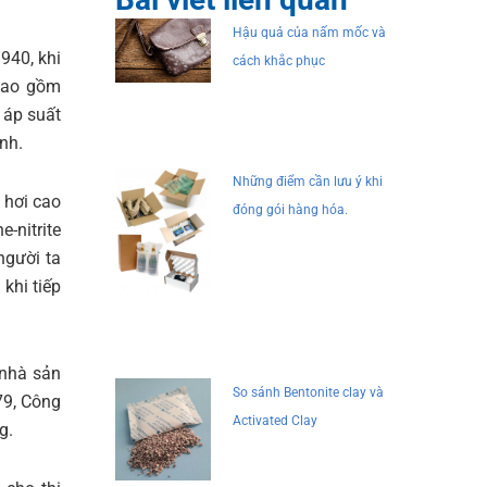
Hậu quả của nấm mốc và
940, khi
cách khắc phục
 bao gồm
 áp suất
nh.
Những điểm cần lưu ý khi
 hơi cao
đóng gói hàng hóa.
-nitrite
người ta
khi tiếp
 nhà sản
So sánh Bentonite clay và
79, Công
Activated Clay
g.