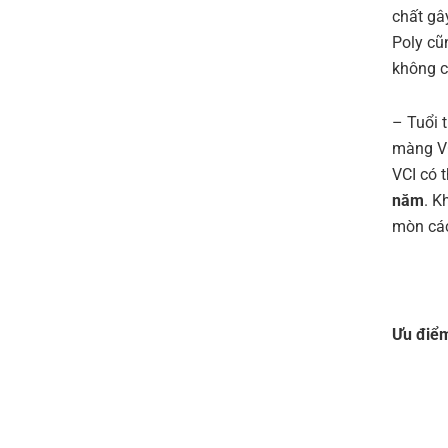
chất gâ
Poly cũ
không c
– Tuổi 
màng VC
VCI có 
năm
. K
mòn các
Ưu điểm