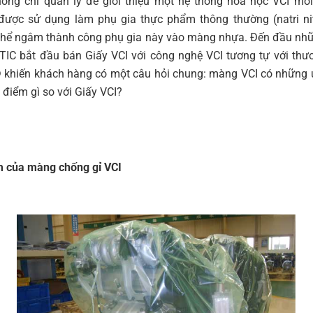
ông chỉ quản lý để giới thiệu một hệ thống hóa học VCI mới
được sử dụng làm phụ gia thực phẩm thông thường (natri nit
thể ngâm thành công phụ gia này vào màng nhựa. Đến đầu n
TIC bắt đầu bán Giấy VCI với công nghệ VCI tương tự với thư
 khiến khách hàng có một câu hỏi chung: màng VCI có những
 điểm gì so với Giấy VCI?
 của màng chống gỉ VCI