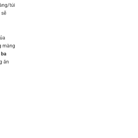
àng/túi
 sẽ
của
ng màng
a
ba
g ăn