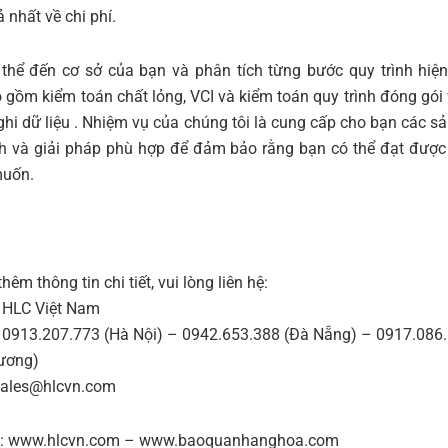
 nhất về chi phí.
thể đến cơ sở của bạn và phân tích từng bước quy trình hiện
 gồm kiểm toán chất lỏng, VCI và kiểm toán quy trình đóng gói
 ghi dữ liệu . Nhiệm vụ của chúng tôi là cung cấp cho bạn các s
nh và giải pháp phù hợp để đảm bảo rằng bạn có thể đạt được
uốn.
thêm thông tin chi tiết, vui lòng liên hệ:
 HLC Việt Nam
: 0913.207.773 (Hà Nội) – 0942.653.388 (Đà Nẵng) – 0917.086
ương)
sales@hlcvn.com
e: www.hlcvn.com – www.baoquanhanghoa.com