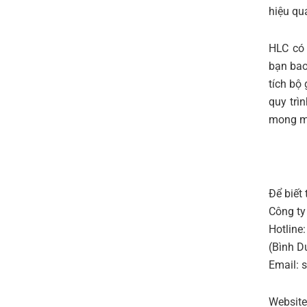
hiệu quả
HLC có 
bạn bao
tích bộ
quy trì
mong m
Để biết 
Công ty
Hotline
(Bình D
Email: 
Websit