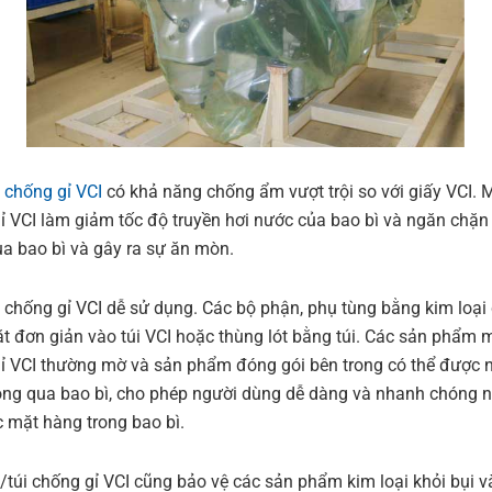
chống gỉ VCI
có khả năng chống ẩm vượt trội so với giấy VCI.
ỉ VCI làm giảm tốc độ truyền hơi nước của bao bì và ngăn chặ
a bao bì và gây ra sự ăn mòn.
chống gỉ VCI dễ sử dụng. Các bộ phận, phụ tùng bằng kim loại 
t đơn giản vào túi VCI hoặc thùng lót bằng túi. Các sản phẩm
ỉ VCI thường mờ và sản phẩm đóng gói bên trong có thể được 
ông qua bao bì, cho phép người dùng dễ dàng và nhanh chóng 
c mặt hàng trong bao bì.
túi chống gỉ VCI cũng bảo vệ các sản phẩm kim loại khỏi bụi v