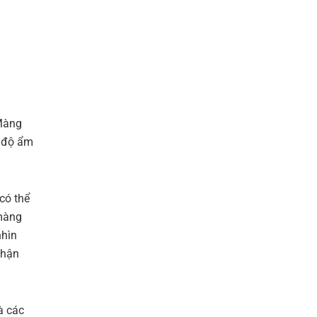
 Màng
n độ ẩm
có thể
 màng
nhìn
nhận
à các