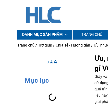
Nhảy
tới
nội
dung
DANH MỤC SẢN PHẨM
TRANG CHỦ
Trang chủ
/
Trợ giúp
/
Chia sẻ - Hướng dẫn
/ Ưu, như
Increase
Reset
Ưu,
Decrease
A
font
A
font
font
A
gỉ V
size.
size.
size.
Giấy và
Mục lục
sử dụng
quá trì
liệu nà
giải ph