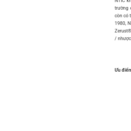
NTIC kh
trường 
còn có 
1980, N
Zerust®
/ nhược
Ưu điểm