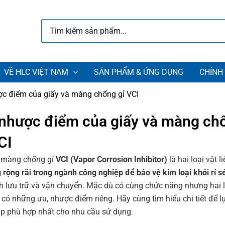
Search
for:
VỀ HLC VIỆT NAM
SẢN PHẨM & ỨNG DỤNG
CHÍNH
ợc điểm của giấy và màng chống gỉ VCI
 nhược điểm của giấy và màng ch
CI
 màng chống gỉ
VCI (Vapor Corrosion Inhibitor)
là hai loại vật l
 rộng rãi trong ngành công nghiệp để bảo vệ kim loại khỏi rỉ s
nh lưu trữ và vận chuyển. Mặc dù có cùng chức năng nhưng hai l
y có những ưu, nhược điểm riêng. Hãy cùng tìm hiểu chi tiết để 
áp phù hợp nhất cho nhu cầu sử dụng.