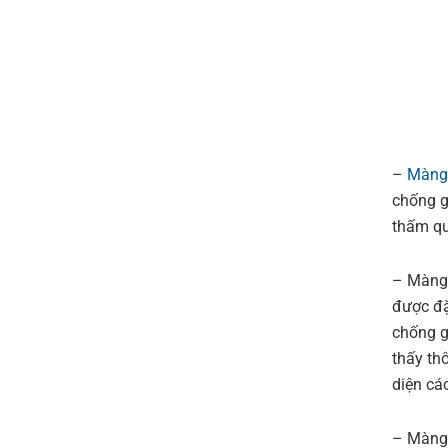
–
Màng 
chống g
thấm qu
– Màng 
được đặ
chống g
thấy th
diện cá
– Màng/