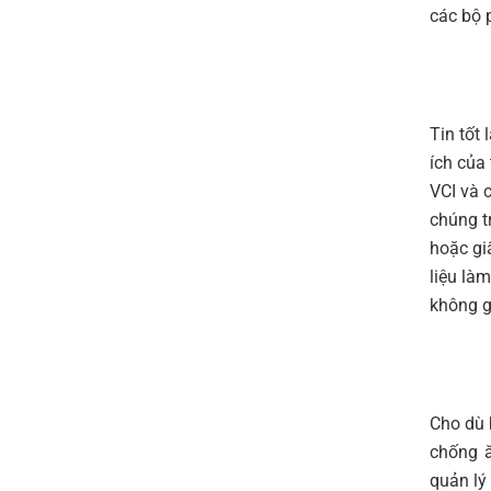
các bộ 
Tin tốt
ích của
VCI và 
chúng t
hoặc gi
liệu là
không g
Cho dù 
chống ă
quản lý