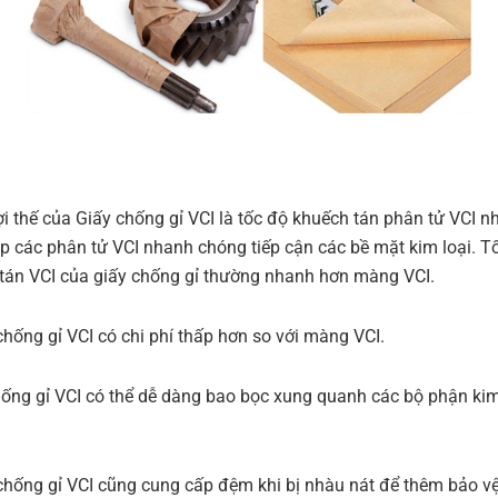
ợi thế của Giấy chống gỉ VCI là tốc độ khuếch tán phân tử VCI n
p các phân tử VCI nhanh chóng tiếp cận các bề mặt kim loại. T
tán VCI của giấy chống gỉ thường nhanh hơn màng VCI.
chống gỉ VCI có chi phí thấp hơn so với màng VCI.
hống gỉ VCI có thể dễ dàng bao bọc xung quanh các bộ phận kim
n
chống gỉ VCI cũng cung cấp đệm khi bị nhàu nát để thêm bảo v