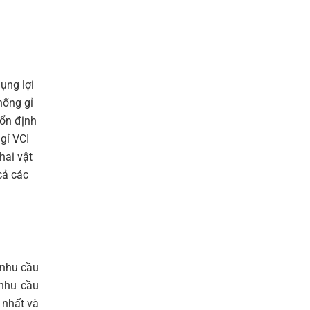
ụng lợi
hống gỉ
 ổn định
gỉ VCI
hai vật
cả các
 nhu cầu
 nhu cầu
 nhất và