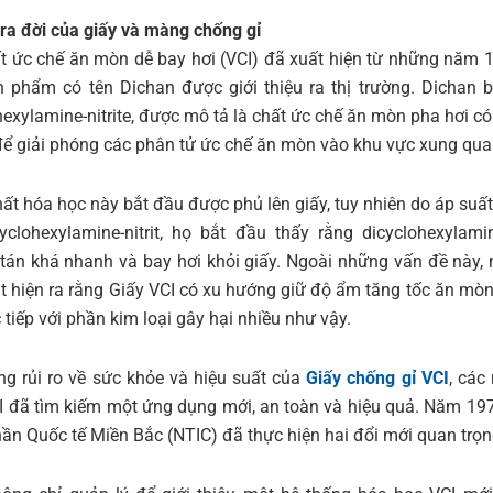
 ra đời của giấy và màng chống gỉ
t ức chế ăn mòn dễ bay hơi (VCI) đã xuất hiện từ những năm 1
 phẩm có tên Dichan được giới thiệu ra thị trường. Dichan
hexylamine-nitrite, được mô tả là chất ức chế ăn mòn pha hơi có
để giải phóng các phân tử ức chế ăn mòn vào khu vực xung qua
hất hóa học này bắt đầu được phủ lên giấy, tuy nhiên do áp suất
yclohexylamine-nitrit, họ bắt đầu thấy rằng dicyclohexylamine
tán khá nhanh và bay hơi khỏi giấy. Ngoài những vấn đề này, 
t hiện ra rằng Giấy VCI có xu hướng giữ độ ẩm tăng tốc ăn mòn 
 tiếp với phần kim loại gây hại nhiều như vậy.
g rủi ro về sức khỏe và hiệu suất của
Giấy chống gỉ VCI
, các
I đã tìm kiếm một ứng dụng mới, an toàn và hiệu quả. Năm 19
hần Quốc tế Miền Bắc (NTIC) đã thực hiện hai đổi mới quan trọn