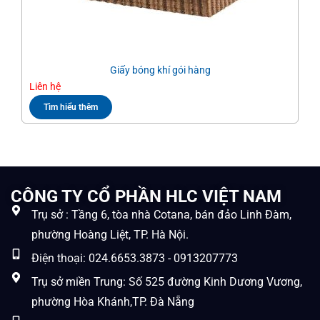
Giấy bóng khí gói hàng
Liên hệ
Liê
Tìm hiểu thêm
CÔNG TY CỔ PHẦN HLC VIỆT NAM
Trụ sở : Tầng 6, tòa nhà Cotana, bán đảo Linh Đàm,
phường Hoàng Liệt, TP. Hà Nội.
Điện thoại: 024.6653.3873 - 0913207773
Trụ sở miền Trung: Số 525 đường Kinh Dương Vương,
phường Hòa Khánh,TP. Đà Nẵng