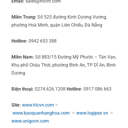
Email:
sales@hlcvn.com
Miền Trung:
Số 525 đường Kinh Dương Vương,
phường Hoà Minh, quận Liên Chiểu, Đà Nẵng
Hotline:
0942 653 388
Miền Nam:
Số 883/15 Đường Mỹ Phước – Tân Vạn,
Khu phố Châu Thới, phường Bình An, TP Dĩ An, Bình
Dương
Điện thoại:
0274.626.1208
Hotline
: 0917 086 663
Site:
www.hlcvn.com
–
www.baoquanhanghoa.com
–
www.logipex.vn
–
www.unigovn.com