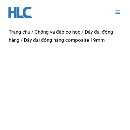
Nhảy
Mai
tới
Men
nội
dung
Trang chủ
/
Chống va đập cơ học
/
Dây đai đóng
hàng
/ Dây đai đóng hàng composite 19mm