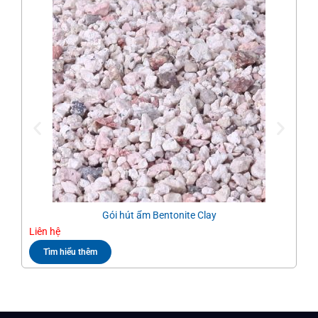
Gói hút ẩm Bentonite Clay
Liên hệ
Liê
Tìm hiểu thêm