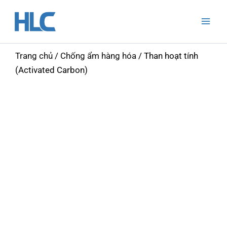
Nhảy
Mai
tới
Men
nội
dung
Trang chủ
/
Chống ẩm hàng hóa
/ Than hoạt tính
(Activated Carbon)