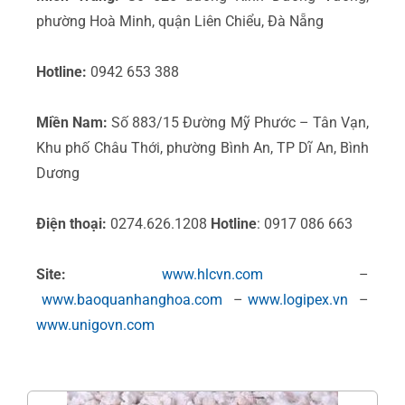
phường Hoà Minh, quận Liên Chiểu, Đà Nẵng
Hotline:
0942 653 388
Miền Nam:
Số 883/15 Đường Mỹ Phước – Tân Vạn,
Khu phố Châu Thới, phường Bình An, TP Dĩ An, Bình
Dương
Điện thoại:
0274.626.1208
Hotline
: 0917 086 663
Site:
www.hlcvn.com
–
www.baoquanhanghoa.com
–
www.logipex.vn
–
www.unigovn.com